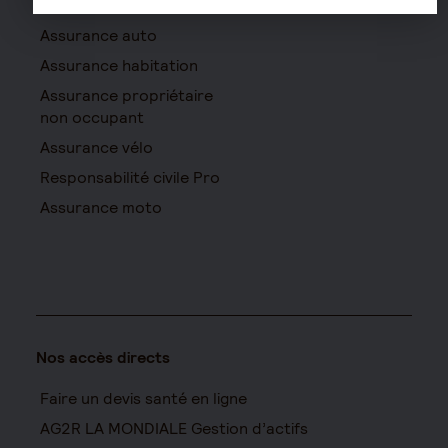
Assurance auto
Assurance habitation
Assurance propriétaire
non occupant
Assurance vélo
Responsabilité civile Pro
Assurance moto
Nos accès directs
Faire un devis santé en ligne
AG2R LA MONDIALE Gestion d’actifs