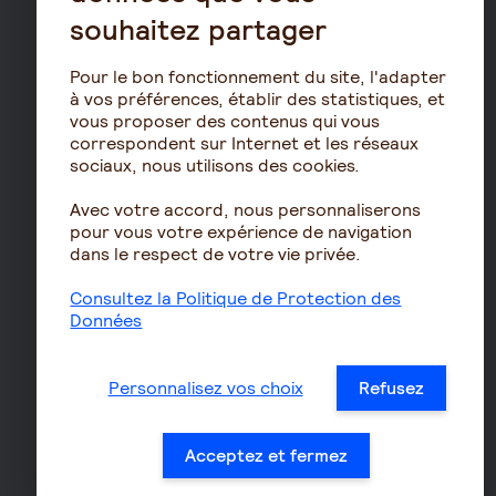
souhaitez partager
PERCOL / PERECOL
PERO
Pour le bon fonctionnement du site, l'adapter
PEE
à vos préférences, établir des statistiques, et
vous proposer des contenus qui vous
Contrat de capitalisation
correspondent sur Internet et les réseaux
Rente viagère
sociaux, nous utilisons des cookies.
Retraite
Avec votre accord, nous personnaliserons
Résidence avec services
pour vous votre expérience de navigation
dans le respect de votre vie privée.
pour seniors
Le fonctionnement de
Consultez la Politique de Protection des
la retraite
Données
Les démarches de départ
à la retraite
Personnalisez vos choix
Refusez
Le calcul de la retraite
Les déclarations sociales
Acceptez et fermez
pour les entreprises
Assurances de biens