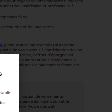
hode pour organiser votre capacité d’épargne
a sénatrice américaine et professeure à
dépenses fixes ;
e précaution et de long terme.
nt
(chaque mois par exemple) si possible,
partie de vos revenus à l’anticipation de vos
ment à long terme, l’effort d’épargne est
nvestissant un montant plus élevé dans un
sation
permis par les placements financiers
s
tablir
rgne avec l’option de versements
 et la fréquence de l’opération et le
des
de votre choix (votre contrat