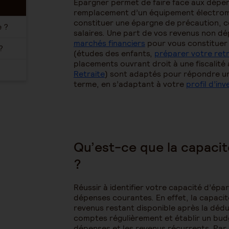
Épargner permet de faire face aux dépen
remplacement d’un équipement électroména
constituer une épargne de précaution, 
le ?
salaires. Une part de vos revenus non 
marchés financiers
pour vous constituer u
 ?
(études des enfants,
préparer votre retr
placements ouvrant droit à une fiscalité
Retraite
) sont adaptés pour répondre un
terme, en s’adaptant à votre
profil d’inv
Qu’est-ce que la capaci
?
Réussir à identifier votre capacité d’é
dépenses courantes. En effet, la capaci
revenus restant disponible après la déd
comptes régulièrement et établir un budge
dépenses et les revenus récurrents. Par a