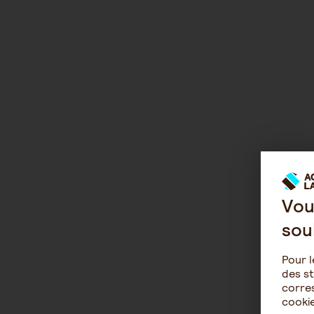
Vou
sou
Pour l
des st
corres
cookie