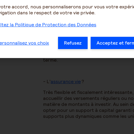
votre accord, nous personnaliserons pour vous votre expér
igation dans le respect de votre vie privée.
tez la Politique de Protection des Données
Où placer votre épargne
Un livret d’épargne réglementée ou un c
ersonnalisez vos choix
Refusez
Acceptez et fer
votre épargne de précaution à court te
d’investir sur les marchés financiers, p
terme.
- L’
assurance vie
?
Très flexible et fiscalement intéressante
accueillir des versements réguliers ou n
matière de montants à investir. Au sein 
opter pour un support à capital garanti
supports plus dynamiques comme les un