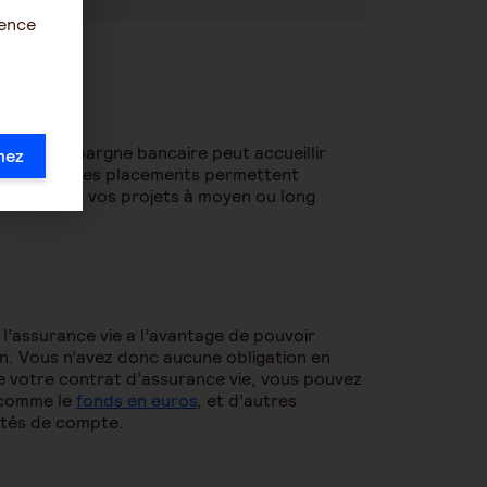
ience
 ?
ompte d’épargne bancaire peut accueillir
mez
rme. D’autres placements permettent
our préparer vos projets à moyen ou long
, l’assurance vie a l’avantage de pouvoir
on. Vous n’avez donc aucune obligation en
de votre contrat d’assurance vie, vous pouvez
 comme le
fonds en euros
, et d’autres
ités de compte.