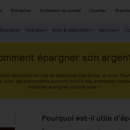
l
Entreprise
Profession de conseil
Courtier
Branch
Épargne
Retraite
Auto & Habitation
Services
Co
omment épargner son argent
ant disponible en cas de dépenses imprévues, et pour financ
ers, avec des placements ouvrant droit à des avantages fisca
Combien épargner chaque mois ?
Pourquoi est-il utile d’é