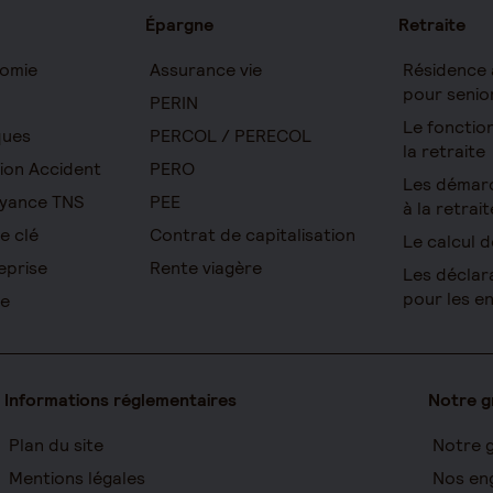
Épargne
Retraite
omie
Assurance vie
Résidence 
pour senio
PERIN
Le foncti
ques
PERCOL / PERECOL
la retraite
ion Accident
PERO
Les démar
yance TNS
PEE
à la retrait
e clé
Contrat de capitalisation
Le calcul d
eprise
Rente viagère
Les déclar
pour les e
re
Informations réglementaires
Notre 
Plan du site
Notre 
Mentions légales
Nos en