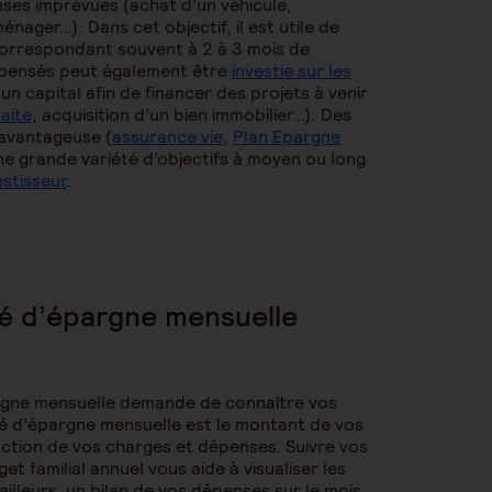
ses imprévues (achat d’un véhicule,
ger…). Dans cet objectif, il est utile de
correspondant souvent à 2 à 3 mois de
dépensés peut également être
investie sur les
n capital afin de financer des projets à venir
aite
, acquisition d’un bien immobilier…). Des
 avantageuse (
assurance vie
,
Plan Epargne
e grande variété d’objectifs à moyen ou long
estisseur
.
té d’épargne mensuelle
pargne mensuelle demande de connaître vos
té d’épargne mensuelle est le montant de vos
uction de vos charges et dépenses. Suivre vos
t familial annuel vous aide à visualiser les
illeurs, un bilan de vos dépenses sur le mois