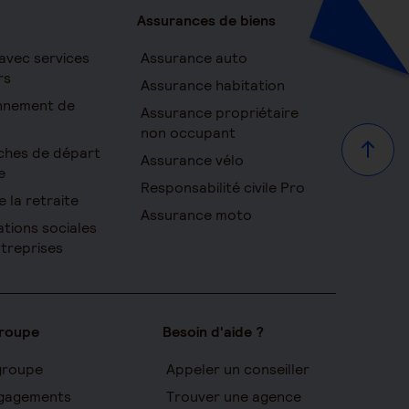
Assurances de biens
avec services
Assurance auto
rs
Assurance habitation
onnement de
Assurance propriétaire
non occupant
ches de départ
Haut d
Assurance vélo
e
Responsabilité civile Pro
e la retraite
Assurance moto
ations sociales
ntreprises
groupe
Besoin d'aide ?
groupe
Appeler un conseiller
gagements
Trouver une agence