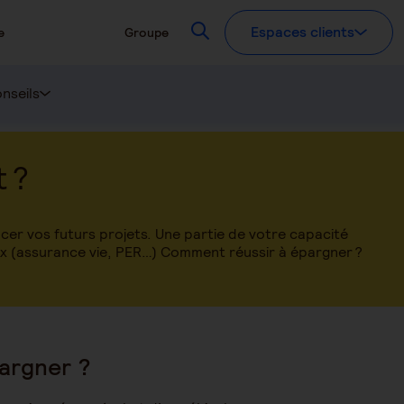
Recherchez
Espaces clients
e
Groupe
nseils
 ?
er vos futurs projets. Une partie de votre capacité
ux (assurance vie, PER…) Comment réussir à épargner ?
pargner ?