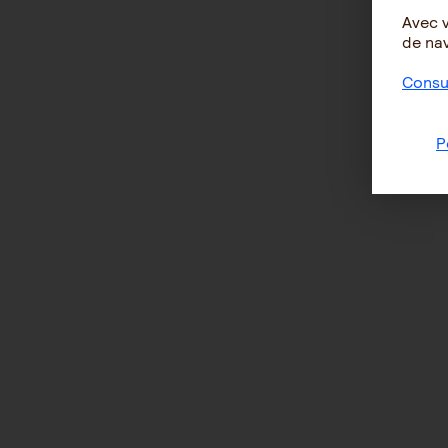
Avec 
de nav
Consul
P