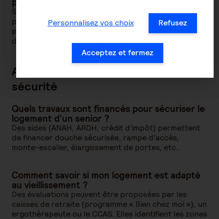
pour une personne dépendante ?
Selon le niveau de dépendance, le reste à charge
peut varier de 600 à 2 000 € par mois. Les aides
Personnalisez vos choix
Refusez
publiques, les caisses de retraite et une assurance
dépendance peuvent alléger cette charge.
Acceptez et fermez
Aménagement du logement et
sécurité
Quels travaux sont financés pour sécuriser le
logement d’un senior ?
Des aides (ANAH, ARDH, crédit d’impôt) permettent
de financer douche sécurisée, rampe d’accès,
monte-escalier, élargissement de portes, etc.
Comment savoir si mon logement est adapté
au vieillissement ?
Des évaluations peuvent être proposées par les
caisses de retraite (programme « Bien chez moi »), un
ergothérapeute ou le CCAS. Elles identifient les zones