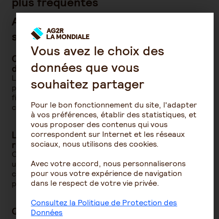
plus fréquentes
Aides financières et dispositifs de
soutien
Vous avez le choix des
Qui peut bénéficier de l’APA pour rester à
données que vous
domicile ?
L’APA est destinée aux personnes âgées de 60 ans ou
souhaitez partager
plus, en perte d’autonomie (GIR 1 à 4). Elle permet de
financer l’aide à domicile, la téléassistance ou
Pour le bon fonctionnement du site, l'adapter
certains aménagements.
à vos préférences, établir des statistiques, et
vous proposer des contenus qui vous
correspondent sur Internet et les réseaux
Les aidants familiaux peuvent-ils être
sociaux, nous utilisons des cookies.
rémunérés ?
Oui, dans certaines conditions. L’APA peut rémunérer
Avec votre accord, nous personnaliserons
un proche aidant (hors conjoint). D’autres dispositifs
pour vous votre expérience de navigation
comme le congé de proche aidant ou les CESU
dans le respect de votre vie privée.
préfinancés existent également.
Consultez la Politique de Protection des
Quel est le coût moyen du maintien à domicile
Données