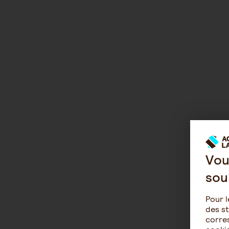
Vou
sou
Pour l
des st
corres