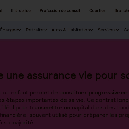
l
Entreprise
Profession de conseil
Courtier
Branch
Épargne
Retraite
Auto & Habitation
Services
Co
e une assurance vie pour s
ur un enfant permet de
constituer progressiveme
s étapes importantes de sa vie. Ce contrat long 
e idéal pour
transmettre un capital
dans des cond
 financière, souvent utilisé pour préparer les pro
à sa majorité.