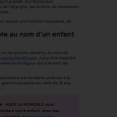
u’il grandit. En l’impliquant
es de l’épargne, les notions de rendement
onnée.
si remplir une fonction éducative, en
ie au nom d’un enfant
s ou les grands-parents, au nom de
 comme bénéficiaire
. Jusqu’à la majorité,
présentants légaux qui prennent les
dispositions particulières prévues à la
 gestion encadrée au-delà de 18 ans,
.
té
: AG2R LA MONDIALE vous
édiée à votre enfant, avec des
on familiale.
Découvrir notre