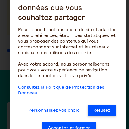
sur la
santé
données que vous
mutuelle
santé
souhaitez partager
En savoir plus
En savoir plus
Pour le bon fonctionnement du site, l'adapter
à vos préférences, établir des statistiques, et
vous proposer des contenus qui vous
correspondent sur Internet et les réseaux
sociaux, nous utilisons des cookies.
Avec votre accord, nous personnaliserons
pour vous votre expérience de navigation
dans le respect de votre vie privée.
Des questions ?
Consultez la Politique de Protection des
Données
Taux de cotisations frais de santé de la
Personnalisez vos choix
Refusez
convention collective de la Boucherie-
charcuterie / Boucherie hippophagique (n°3101
Acceptez et fermez