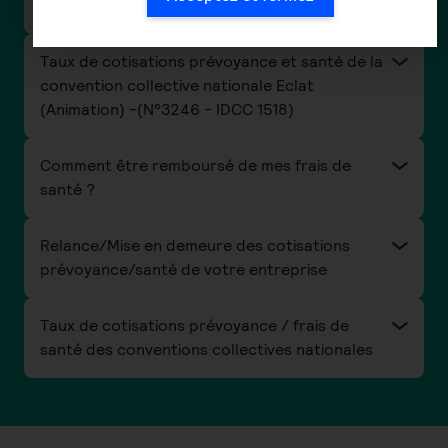
- IDCC 992)
Taux de cotisations prévoyance et santé de la
convention collective nationale Eclat
(Animation) -(N°3246 - IDCC 1518)
Comment être remboursé de mes frais de
santé ?
Relance/Mise en demeure des cotisations
prévoyance/santé de votre entreprise
Taux de cotisations prévoyance / frais de
santé des conventions collectives nationales