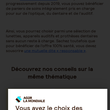
progressivement depuis 2019, vous pouvez bénéficier
de paniers de soins intégralement pris en charge
pour sur de l’optique, du dentaire et de l’auditif.
Ainsi, vous pourrez choisir parmi une sélection de
lunettes, appareils auditifs et prothèses dentaires
sans aucun reste à charge. Sachez toutefois que
pour bénéficier de l’offre 100% santé, vous devez
souscrire
une mutuelle dite « responsable »
.
Découvrez nos conseils sur la
même thématique
Tout ce qu'il
Qu'est-ce
faut savoir
que le 100%
Vous avez le choix des