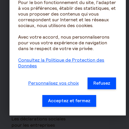
Pour le bon fonctionnement du site, l'adapter
PERIN
à vos préférences, établir des statistiques, et
PERCOL / PERECOL
vous proposer des contenus qui vous
correspondent sur Internet et les réseaux
PERO
sociaux, nous utilisons des cookies.
PEE
Avec votre accord, nous personnaliserons
Contrat de capitalisation
pour vous votre expérience de navigation
Rente viagère
dans le respect de votre vie privée.
Retraite
Consultez la Politique de Protection des
Résidence avec services
Données
pour seniors
Le fonctionnement de
Personnalisez vos choix
Refusez
la retraite
Les démarches de départ
Acceptez et fermez
à la retraite
Le calcul de la retraite
Les déclarations sociales
pour les entreprises