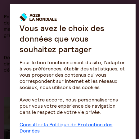
Portabilité des droits
: En cas de rupture du contrat
de travail, les garanties Prévoyance seront
Vous avez le choix des
maintenues pour une durée maximale de 12 mois,
grâce au dispositif de portabilité des droits.
données que vous
souhaitez partager
Démarches simplifiées
: Possibilité de désigner
Pour le bon fonctionnement du site, l'adapter
directement en ligne, ses bénéficiaires en cas de
à vos préférences, établir des statistiques, et
décès.
vous proposer des contenus qui vous
correspondent sur Internet et les réseaux
sociaux, nous utilisons des cookies.
Avec votre accord, nous personnaliserons
pour vous votre expérience de navigation
dans le respect de votre vie privée.
Consultez la Politique de Protection des
Données