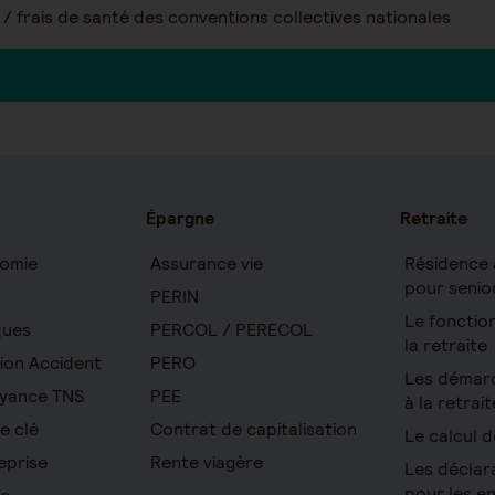
/ frais de santé des conventions collectives nationales
Épargne
Retraite
omie
Assurance vie
Résidence 
pour senio
PERIN
Le foncti
ques
PERCOL / PERECOL
la retraite
ion Accident
PERO
Les démar
yance TNS
PEE
à la retrait
e clé
Contrat de capitalisation
Le calcul d
eprise
Rente viagère
Les déclar
pour les e