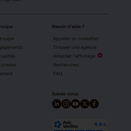
groupe
Besoin d'aide ?
groupe
Appeler un conseiller
gagements
Trouver une agence
ualités
Adaptez l'affichage
 presse
Recherchez
ement
FAQ
Suivez-nous
Suivez-nous sur LinkedIn - Nouvelle 
Suivez-nous sur Instagram - Nou
Suivez-nous sur YouTube - 
Suivez-nous sur X - Nou
Suivez-nous sur Fa