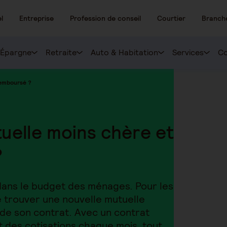
l
Entreprise
Profession de conseil
Courtier
Branch
Épargne
Retraite
Auto & Habitation
Services
Co
remboursé ?
uelle moins chère et
?
dans le budget des ménages. Pour les
de trouver une nouvelle mutuelle
s de son contrat. Avec un contrat
 des cotisations chaque mois, tout