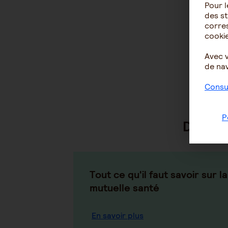
Pour l
des st
corres
cookie
Avec 
de nav
Consul
P
Découv
Tout ce qu'il faut savoir sur la
mutuelle santé
En savoir plus