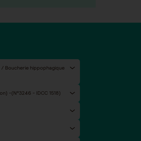
ie / Boucherie hippophagique
Taux de cotisations prévoyance et santé de la convention collective nationale Eclat (Animation) -(N°3246 - IDCC 1518)