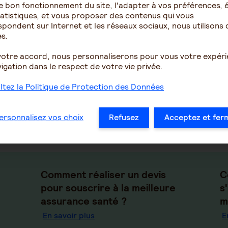
certains postes de dépenses. Il peut donc
souscrire une mu
e bon fonctionnement du site, l'adapter à vos préférences, é
rapport qualité/prix.
atistiques, et vous proposer des contenus qui vous
pondent sur Internet et les réseaux sociaux, nous utilisons 
Pour bénéficier de garanties adaptées à vos besoins, vous 
s.
ou de complémentaire santé actuel ou bien souscrire un nouv
Infra-Annuelle (RIA), vous avez le droit de résilier votre 
votre accord, nous personnaliserons pour vous votre expér
d’année après 1 an de souscription, sans attendre la date 
igation dans le respect de votre vie privée.
tez la Politique de Protection des Données
ersonnalisez vos choix
Refusez
Acceptez et fer
rez nos conseils sur la même thé
Comment réaliser un devis
C
pour souscrire à la meilleure
s
assurance santé ?
m
En savoir plus
E