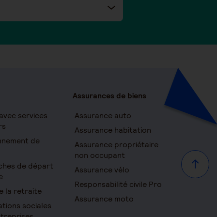
Assurances de biens
avec services
Assurance auto
rs
Assurance habitation
onnement de
Assurance propriétaire
non occupant
ches de départ
Haut d
Assurance vélo
e
Responsabilité civile Pro
e la retraite
Assurance moto
ations sociales
ntreprises