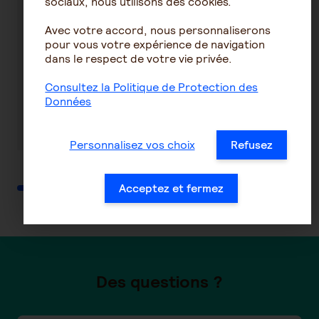
sociaux, nous utilisons des cookies.
Tout ce qu'il
Quelle
Avec votre accord, nous personnaliserons
pour vous votre expérience de navigation
faut savoir
mutuelle pour
dans le respect de votre vie privée.
sur la
les jeunes de
mutuelle
moins de 25
Consultez la Politique de Protection des
santé
ans ?
Données
En savoir plus
En savoir plus
Personnalisez vos choix
Refusez
Acceptez et fermez
Des questions ?