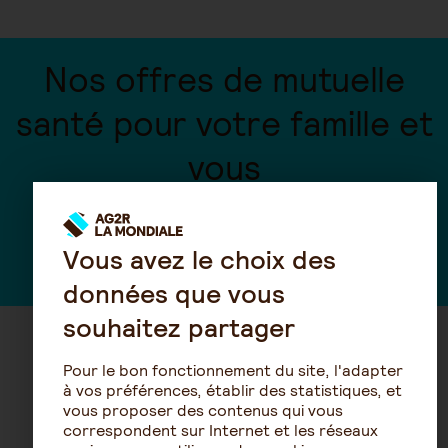
Nos offres de mutuelle
santé pour votre famille et
vous
Découvrez notre offre
Vous avez le choix des
données que vous
souhaitez partager
Découvrez nos conseils sur la
Pour le bon fonctionnement du site, l'adapter
à vos préférences, établir des statistiques, et
même thématique
vous proposer des contenus qui vous
correspondent sur Internet et les réseaux