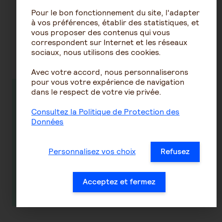
Pour le bon fonctionnement du site, l'adapter
à vos préférences, établir des statistiques, et
vous proposer des contenus qui vous
Découvrez nos conseils sur la
correspondent sur Internet et les réseaux
sociaux, nous utilisons des cookies.
même thématique
Avec votre accord, nous personnaliserons
pour vous votre expérience de navigation
dans le respect de votre vie privée.
Tout ce qu'il
Mutuelle
faut savoir
d’entreprise
Consultez la Politique de Protection des
Données
pour choisir
et salariés en
une mutuelle
CDD :
santé
comment ça
Personnalisez vos choix
Refusez
adaptée à son
fonctionne ?
profil
Acceptez et fermez
En savoir plus
En savoir plus