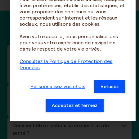
à vos préférences, établir des statistiques, et
vous proposer des contenus qui vous
correspondent sur Internet et les réseaux
sociaux, nous utilisons des cookies.
Des questions ?
Avec votre accord, nous personnaliserons
pour vous votre expérience de navigation
dans le respect de votre vie privée.
Taux de cotisations frais de santé de la
convention collective de la Boucherie-
Consultez la Politique de Protection des
Données
charcuterie / Boucherie hippophagique (n°3101
- IDCC 992)
Personnalisez vos choix
Refusez
Taux de cotisations prévoyance et santé de la
convention collective nationale Eclat
Acceptez et fermez
(Animation) -(N°3246 - IDCC 1518)
Comment être remboursé de mes frais de
santé ?