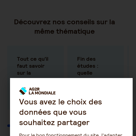
Découvrez nos conseils sur la
même thématique
Tout ce qu'il
Fin des
faut savoir
études :
sur la
quelle
mutuelle
mutuelle ?
santé
En savoir plus
En savoir plus
Vous avez le choix des
données que vous
souhaitez partager
Pour le bon fonctionnement du site, l'adapter