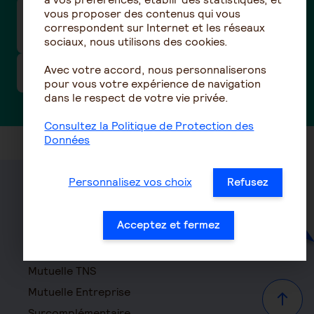
vous proposer des contenus qui vous
Pourquoi ma cotisation retraite
correspondent sur Internet et les réseaux
supplémentaire augmente chaque année ?
sociaux, nous utilisons des cookies.
Avec votre accord, nous personnaliserons
Qu'est-ce que Amphitéa ?
pour vous votre expérience de navigation
dans le respect de votre vie privée.
Consultez la Politique de Protection des
Données
Personnalisez vos choix
Refusez
Santé
Acceptez et fermez
Mutuelle
Mutuelle Hospitalisation
Mutuelle TNS
Mutuelle Entreprise
Haut d
Surcomplémentaire