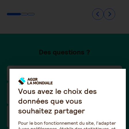
Des questions ?
Comment modifier mon RIB ?
Vous avez le choix des
Comment modifier mes coordonnées de
contact (adresse postale, e-mail, téléphone) ?
données que vous
souhaitez partager
Liste des agences AG2R La Mondiale près de
chez vous
Pour le bon fonctionnement du site, l'adapter
à vos préférences, établir des statistiques, et