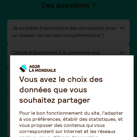
Des questions ?
Je souhaite transmettre des documents pour
un dossier de retraite complémentaire ?
Cellule d'assistance à la connexion aux
espaces clients
Comment déclarer le décès d'un proche en
Vous avez le choix des
retraite complémentaire Agirc-Arrco ?
données que vous
souhaitez partager
Comment suivre mon dossier de retraite
complémentaire Agirc-Arrco ?
Pour le bon fonctionnement du site, l'adapter
à vos préférences, établir des statistiques, et
vous proposer des contenus qui vous
Comment obtenir une aide financière de la part
correspondent sur Internet et les réseaux
de AG2R LA MONDIALE ?