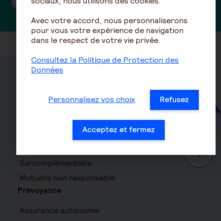
sociaux, nous utilisons des cookies.
Avec votre accord, nous personnaliserons
pour vous votre expérience de navigation
dans le respect de votre vie privée.
Consultez la Politique de Protection des
Données
Santé
Personnalisez vos choix
Refusez
Mutuelle
Mutuelle Hospitalisation
Acceptez et fermez
Mutuelle TNS
Mutuelle Entreprise
Haut d
Surcomplémentaire
Mutuelle non responsable
Prévoyance
Assurance autonomie