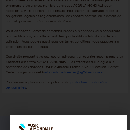
Vos données à caractère personnel sont collectées et traitées par votre
organisme d’assurance, membre du groupe AG2R LA MONDIALE pour
répondre à votre demande de contact. Elles seront conservées selon les
obligations légales et réglementaires liées à votre contrat, ou, à défaut de
contrat, pour une durée maximale de 3 ans.
Vous disposez du droit de demander l’accès aux données vous concernant,
leur rectification, leur effacement, leur portabilité ou la limitation de leur
utilisation. Vous pouvez aussi, sous certaines conditions, vous opposer à un
traitement de ces données.
Ces droits peuvent être exercés en adressant un courrier accompagné d’un
justificatif d’identité à AG2R LA MONDIALE, à l’attention du Délégué à la
protection des données, 154 rue Anatole France, 92599 Levallois-Perret
Cedex , ou par courriel à
informatique.libertes@ag2rlamondiale.fr
.
Pour en savoir plus sur notre politique de
protection des données
personnelles
.