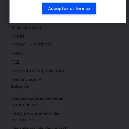
Acceptez et fermez
Prévoyance cadre
Épargne
Assurance vie
PERIN
PERCOL / PERECOL
PERO
PEE
Contrat de capitalisation
Rente viagère
Retraite
Résidence avec services
pour seniors
Le fonctionnement de
la retraite
Les démarches de départ