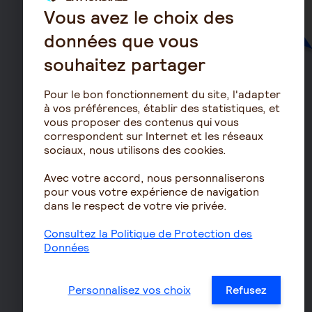
Santé
Vous avez le choix des
Mutuelle
données que vous
Mutuelle Hospitalisation
souhaitez partager
Mutuelle TNS
Pour le bon fonctionnement du site, l'adapter
Mutuelle Entreprise
à vos préférences, établir des statistiques, et
Haut d
Surcomplémentaire
vous proposer des contenus qui vous
correspondent sur Internet et les réseaux
Mutuelle non responsable
sociaux, nous utilisons des cookies.
Prévoyance
Avec votre accord, nous personnaliserons
Assurance autonomie
pour vous votre expérience de navigation
dans le respect de votre vie privée.
Assurance décès
Assurance obsèques
Consultez la Politique de Protection des
Données
Garantie Protection Accident
Assurance prévoyance TNS
Personnalisez vos choix
Refusez
Assurance homme clé
Prévoyance entreprise