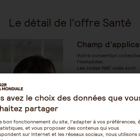
Le détail de l'offre Santé
Champ d’applica
Votre convention collectiv
l’Immobilier.
Les codes NAF visés sont :
6810Z - Activités des ma
6820A - Location de log
6820B - Location de terra
6831Z - Agences immobili
s avez le choix des données que vou
6832A - Administration d
haitez partager
immobiliers
6832B - Supports juridiq
immobilier
e bon fonctionnement du site, l'adapter à vos préférences, é
8110Z - Activités combiné
atistiques, et vous proposer des contenus qui vous
5520Z - Hébergement tou
pondent sur Internet et les réseaux sociaux, nous utilisons 
courte durée