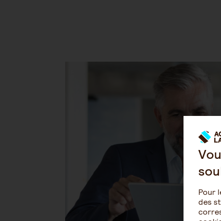
Vou
sou
Pour l
des st
corres