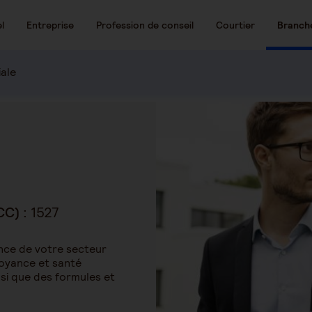
l
Entreprise
Profession de conseil
Courtier
Branch
iale
CC) :
1527
ce de votre secteur
voyance et santé
nsi que des formules et