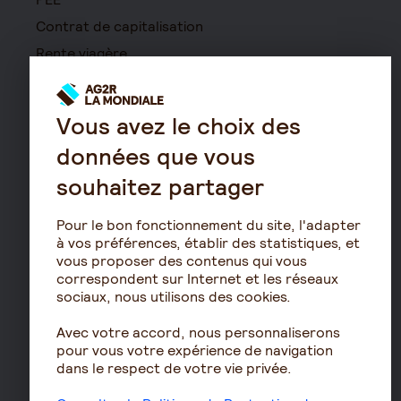
Contrat de capitalisation
Rente viagère
Retraite
Résidence avec services
Vous avez le choix des
pour seniors
données que vous
Le fonctionnement de
la retraite
souhaitez partager
Les démarches de départ
à la retraite
Pour le bon fonctionnement du site, l'adapter
à vos préférences, établir des statistiques, et
Le calcul de la retraite
vous proposer des contenus qui vous
Les déclarations sociales
correspondent sur Internet et les réseaux
sociaux, nous utilisons des cookies.
pour les entreprises
Assurances de biens
Avec votre accord, nous personnaliserons
pour vous votre expérience de navigation
Assurance auto
dans le respect de votre vie privée.
Assurance habitation