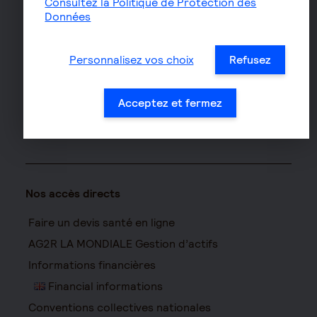
Consultez la Politique de Protection des
Assurance propriétaire
Données
non occupant
Assurance vélo
Personnalisez vos choix
Refusez
Responsabilité civile Pro
Assurance moto
Acceptez et fermez
Nos accès directs
Faire un devis santé en ligne
AG2R LA MONDIALE Gestion d’actifs
Informations financières
Financial informations
Conventions collectives nationales