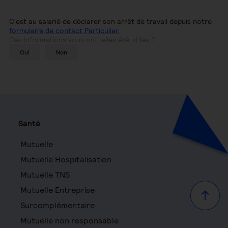
C'est au salarié de déclarer son arrêt de travail depuis notre
formulaire de contact Particulier.
Ces informations vous ont-elles été utiles ?
Oui
Non
Santé
Mutuelle
Mutuelle Hospitalisation
Mutuelle TNS
Mutuelle Entreprise
Haut d
Surcomplémentaire
Mutuelle non responsable