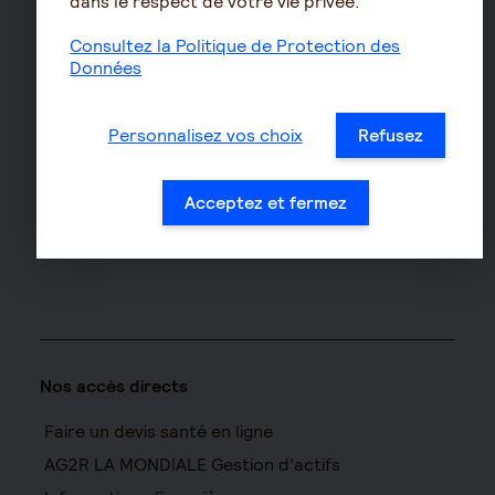
dans le respect de votre vie privée.
Assurance auto
Consultez la Politique de Protection des
Assurance habitation
Données
Assurance propriétaire
non occupant
Personnalisez vos choix
Refusez
Assurance vélo
Responsabilité civile Pro
Acceptez et fermez
Assurance moto
Nos accès directs
Faire un devis santé en ligne
AG2R LA MONDIALE Gestion d’actifs