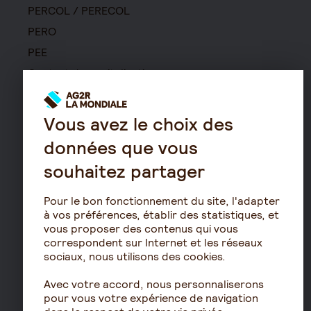
PERCOL / PERECOL
PERO
PEE
Contrat de capitalisation
Rente viagère
Retraite
Vous avez le choix des
Résidence avec services
données que vous
pour seniors
souhaitez partager
Le fonctionnement de
la retraite
Pour le bon fonctionnement du site, l'adapter
Les démarches de départ
à vos préférences, établir des statistiques, et
à la retraite
vous proposer des contenus qui vous
correspondent sur Internet et les réseaux
Le calcul de la retraite
sociaux, nous utilisons des cookies.
Les déclarations sociales
pour les entreprises
Avec votre accord, nous personnaliserons
pour vous votre expérience de navigation
Assurances de biens