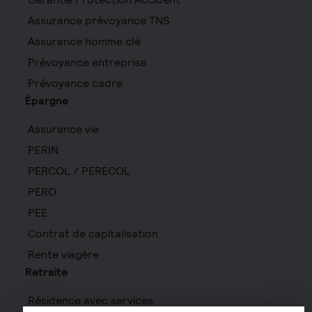
Assurance prévoyance TNS
Assurance homme clé
Prévoyance entreprise
Prévoyance cadre
Épargne
Assurance vie
PERIN
PERCOL / PERECOL
PERO
PEE
Contrat de capitalisation
Rente viagère
Retraite
Résidence avec services