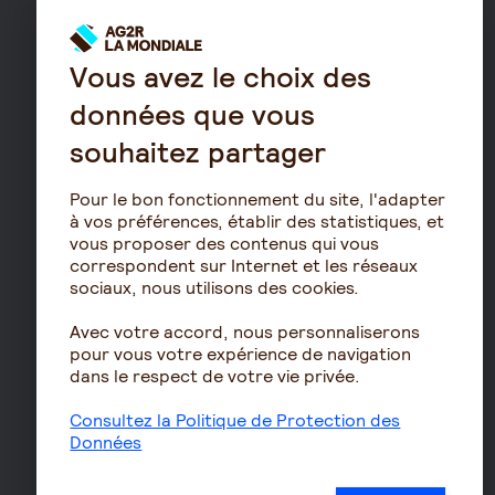
pour seniors
Le fonctionnement de
la retraite
Vous avez le choix des
Les démarches de départ
données que vous
à la retraite
souhaitez partager
Le calcul de la retraite
Les déclarations sociales
Pour le bon fonctionnement du site, l'adapter
pour les entreprises
à vos préférences, établir des statistiques, et
Assurances de biens
vous proposer des contenus qui vous
correspondent sur Internet et les réseaux
Assurance auto
sociaux, nous utilisons des cookies.
Assurance habitation
Avec votre accord, nous personnaliserons
Assurance propriétaire
pour vous votre expérience de navigation
non occupant
dans le respect de votre vie privée.
Assurance vélo
Consultez la Politique de Protection des
Responsabilité civile Pro
Données
Assurance moto