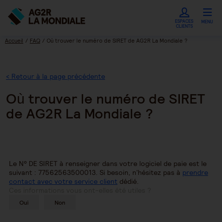
ESPACES
MENU
CLIENTS
Accueil
FAQ
Où trouver le numéro de SIRET de AG2R La Mondiale ?
< Retour à la page précédente
Où trouver le numéro de SIRET
de AG2R La Mondiale ?
Le N° DE SIRET à renseigner dans votre logiciel de paie est le
suivant : 77562563500013. Si besoin, n'hésitez pas à
prendre
contact avec votre service client
dédié.
Ces informations vous ont-elles été utiles ?
Oui
Non