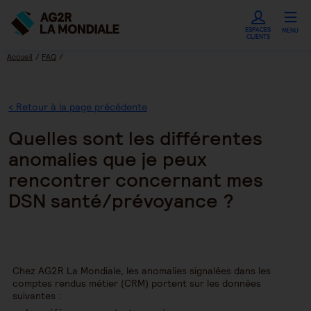
ESPACES
MENU
CLIENTS
Accueil
FAQ
Quelles sont les différentes anomalies que je peux rencontrer concernant mes
DSN santé/prévoyance ?
< Retour à la page précédente
Quelles sont les différentes
anomalies que je peux
rencontrer concernant mes
DSN santé/prévoyance ?
Chez AG2R La Mondiale, les anomalies signalées dans les
comptes rendus métier (CRM) portent sur les données
suivantes :