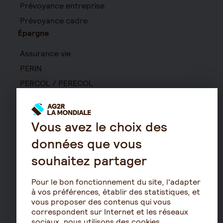
Prévoyance entreprise
Prévoyance cadre
Épargne
Assurance vie
PERIN
PERCOL / PERECOL
PERO
PEE
Vous avez le choix des
Contrat de capitalisation
données que vous
Rente viagère
Retraite
souhaitez partager
Résidence avec services
Pour le bon fonctionnement du site, l'adapter
pour seniors
à vos préférences, établir des statistiques, et
Le fonctionnement de
vous proposer des contenus qui vous
correspondent sur Internet et les réseaux
la retraite
sociaux, nous utilisons des cookies.