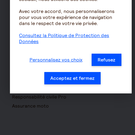
Les démarches de départ
à la retraite
Avec votre accord, nous personnaliserons
pour vous votre expérience de navigation
Le calcul de la retraite
dans le respect de votre vie privée.
Les déclarations sociales
pour les entreprises
Consultez la Politique de Protection des
Données
Assurances de biens
Assurance auto
Personnalisez vos choix
Refusez
Assurance habitation
Assurance propriétaire
Acceptez et fermez
non occupant
Assurance vélo
Responsabilité civile Pro
Assurance moto