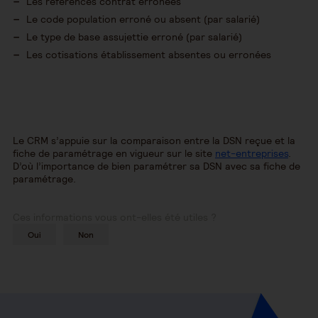
Les références contrat erronées
Le code population erroné ou absent (par salarié)
Le type de base assujettie erroné (par salarié)
Les cotisations établissement absentes ou erronées
Le CRM s’appuie sur la comparaison entre la DSN reçue et la
fiche de paramétrage en vigueur sur le site
net-entreprises
.
D’où l’importance de bien paramétrer sa DSN avec sa fiche de
paramétrage.
Ces informations vous ont-elles été utiles ?
Oui
Non