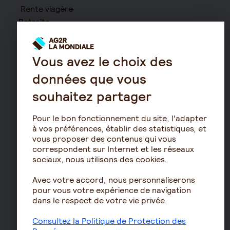
Rente viagère
Retraite
Résidence avec services
pour seniors
Vous avez le choix des
Le fonctionnement de
données que vous
la retraite
souhaitez partager
Les démarches de départ
à la retraite
Pour le bon fonctionnement du site, l'adapter
Le calcul de la retraite
à vos préférences, établir des statistiques, et
Les déclarations sociales
vous proposer des contenus qui vous
correspondent sur Internet et les réseaux
pour les entreprises
sociaux, nous utilisons des cookies.
Assurances de biens
Avec votre accord, nous personnaliserons
Assurance auto
pour vous votre expérience de navigation
Assurance habitation
dans le respect de votre vie privée.
Assurance propriétaire
Consultez la Politique de Protection des
non occupant