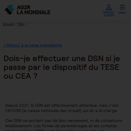
ESPACES
MENU
CLIENTS
Accueil
FAQ
Dois-je effectuer une DSN si je passe par le dispositif du TESE ou CEA ?
< Retour à la page précédente
Dois-je effectuer une DSN si je
passe par le dispositif du TESE
ou CEA ?
Depuis 2021, la DSN est effectivement attendue, mais c’est
l’ACOSS (la caisse nationale des Urssaf) qui en a la charge.
Ces DSN ne portent pas de bloc versement, ni de cotisations
établissement. Les fiches de paramétrages et les comptes