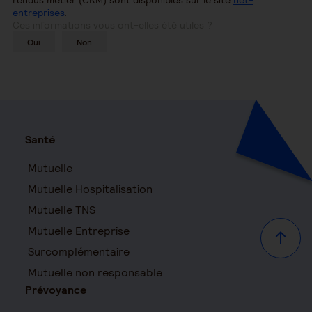
rendus métier (CRM) sont disponibles sur le site
net-
entreprises
.
Ces informations vous ont-elles été utiles ?
Oui
Non
Santé
Mutuelle
Mutuelle Hospitalisation
Mutuelle TNS
Mutuelle Entreprise
Haut d
Surcomplémentaire
Mutuelle non responsable
Prévoyance