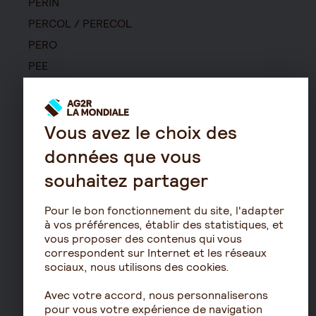
PERIN
PERCOL / PERECOL
PERO
PEE
Contrat de capitalisation
Rente viagère
Retraite
Vous avez le choix des
données que vous
Résidence avec services
pour seniors
souhaitez partager
Le fonctionnement de
la retraite
Pour le bon fonctionnement du site, l'adapter
à vos préférences, établir des statistiques, et
Les démarches de départ
vous proposer des contenus qui vous
à la retraite
correspondent sur Internet et les réseaux
Le calcul de la retraite
sociaux, nous utilisons des cookies.
Les déclarations sociales
Avec votre accord, nous personnaliserons
pour les entreprises
pour vous votre expérience de navigation