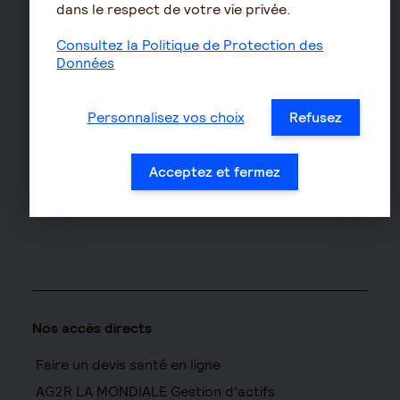
Assurances de biens
dans le respect de votre vie privée.
Assurance auto
Consultez la Politique de Protection des
Données
Assurance habitation
Assurance propriétaire
non occupant
Personnalisez vos choix
Refusez
Assurance vélo
Responsabilité civile Pro
Acceptez et fermez
Assurance moto
Nos accès directs
Faire un devis santé en ligne
AG2R LA MONDIALE Gestion d’actifs