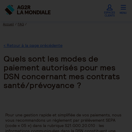
ESPACES
MENU
CLIENTS
Accueil
FAQ
Quels sont les modes de paiement autorisés pour mes DSN concernant mes
contrats santé/prévoyance ?
< Retour à la page précédente
Quels sont les modes de
paiement autorisés pour mes
DSN concernant mes contrats
santé/prévoyance ?
Pour une gestion rapide et simplifiée de vos paiements, nous
vous recommandons un règlement par prélèvement SEPA
(code « 05 ») dans la rubrique S21.G00.20.010 : les
informations communiquées dans la DSN constituent une