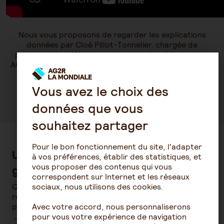
Nous vous proposons de regarder les explications
données par Cloé Pillot-Tonnelier, chargée de
partenariats, référente sur le sujet des aidants chez
AG2R LA MONDIALE et Simon de Gardelle, directeur de
l’Association Française des Aidants.
Vous avez le choix des
données que vous
souhaitez partager
Pour le bon fonctionnement du site, l'adapter
Un parcours en 4 étapes simple,
à vos préférences, établir des statistiques, et
vous proposer des contenus qui vous
gratuit et anonyme
correspondent sur Internet et les réseaux
Que vous soyez en pause professionnelle, en
sociaux, nous utilisons des cookies.
recherche ou en emploi "Aidant et compétent" est à
pour vous aider à :
Avec votre accord, nous personnaliserons
pour vous votre expérience de navigation
Prendre conscience de vos forces.