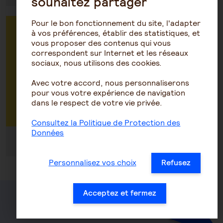
souhaitez partager
Pour le bon fonctionnement du site, l'adapter
Vous êtes une entreprise : prenez RDV
à vos préférences, établir des statistiques, et
vous proposer des contenus qui vous
avec un conseiller pour faire un devis ou
correspondent sur Internet et les réseaux
avoir des renseignements sur vos
sociaux, nous utilisons des cookies.
contrats
Avec votre accord, nous personnaliserons
pour vous votre expérience de navigation
Par téléphone au 0972 67 22 22
dans le respect de votre vie privée.
Consultez la Politique de Protection des
Données
Du lundi au vendredi de 8h30 à 18h30
Personnalisez vos choix
Refusez
Acceptez et fermez
Santé