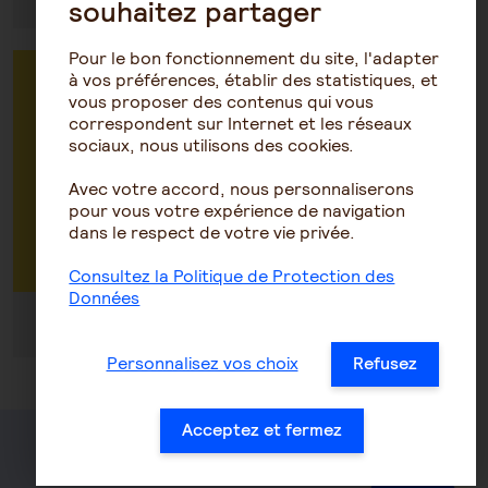
souhaitez partager
Pour le bon fonctionnement du site, l'adapter
à vos préférences, établir des statistiques, et
Vous êtes une entreprise : prenez RDV
vous proposer des contenus qui vous
avec un conseiller pour faire un devis ou
correspondent sur Internet et les réseaux
avoir des renseignements sur vos
sociaux, nous utilisons des cookies.
contrats
Avec votre accord, nous personnaliserons
pour vous votre expérience de navigation
dans le respect de votre vie privée.
Par téléphone au 0972 67 22 22
Consultez la Politique de Protection des
Données
Du lundi au vendredi de 8h30 à 18h30
Personnalisez vos choix
Refusez
Acceptez et fermez
Santé