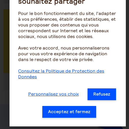
souhaitez partager
Pour le bon fonctionnement du site, l'adapter
Vous êtes une entreprise : prenez RDV
à vos préférences, établir des statistiques, et
vous proposer des contenus qui vous
avec un conseiller pour faire un devis ou
correspondent sur Internet et les réseaux
avoir des renseignements sur vos
sociaux, nous utilisons des cookies.
contrats
Avec votre accord, nous personnaliserons
pour vous votre expérience de navigation
Par téléphone au 0972 67 22 22
dans le respect de votre vie privée.
Consultez la Politique de Protection des
Données
Du lundi au vendredi de 8h30 à 18h30
Personnalisez vos choix
Refusez
Acceptez et fermez
Santé