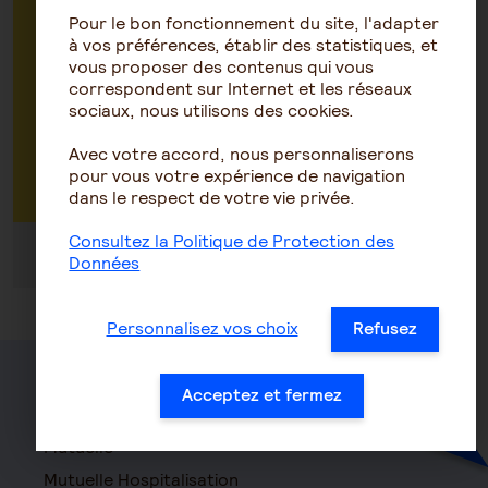
Vous êtes une entreprise : prenez RDV
Pour le bon fonctionnement du site, l'adapter
avec un conseiller pour faire un devis ou
à vos préférences, établir des statistiques, et
vous proposer des contenus qui vous
avoir des renseignements sur vos
correspondent sur Internet et les réseaux
contrats
sociaux, nous utilisons des cookies.
Avec votre accord, nous personnaliserons
Par téléphone au 0972 67 22 22
pour vous votre expérience de navigation
dans le respect de votre vie privée.
Consultez la Politique de Protection des
Du lundi au vendredi de 8h30 à 18h30
Données
Personnalisez vos choix
Refusez
Acceptez et fermez
Santé
Mutuelle
Mutuelle Hospitalisation