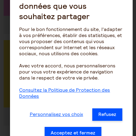
Par téléphone au 0970 808 808
données que vous
souhaitez partager
Du lundi au vendredi de 8h30 à 18h30
Pour le bon fonctionnement du site, l'adapter
à vos préférences, établir des statistiques, et
vous proposer des contenus qui vous
correspondent sur Internet et les réseaux
Vous êtes une entreprise : prenez RDV
sociaux, nous utilisons des cookies.
avec un conseiller pour faire un devis ou
avoir des renseignements sur vos
Avec votre accord, nous personnaliserons
pour vous votre expérience de navigation
contrats
dans le respect de votre vie privée.
Consultez la Politique de Protection des
Par téléphone au 0972 67 22 22
Données
Personnalisez vos choix
Refusez
Du lundi au vendredi de 8h30 à 18h30
Acceptez et fermez