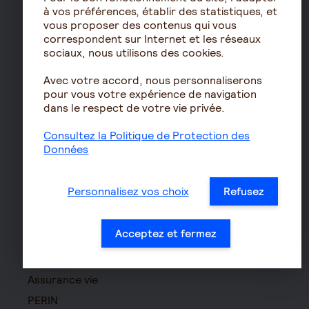
Mutuelle Entreprise
à vos préférences, établir des statistiques, et
Haut d
Surcomplémentaire
vous proposer des contenus qui vous
correspondent sur Internet et les réseaux
Mutuelle non responsable
sociaux, nous utilisons des cookies.
Prévoyance
Avec votre accord, nous personnaliserons
Assurance autonomie
pour vous votre expérience de navigation
dans le respect de votre vie privée.
Assurance décès
Assurance obsèques
Consultez la Politique de Protection des
Données
Garantie Protection Accident
Assurance prévoyance TNS
Personnalisez vos choix
Refusez
Assurance homme clé
Prévoyance entreprise
Acceptez et fermez
Prévoyance cadre
Épargne
Assurance vie
PERIN