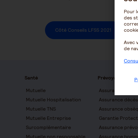
Pour l
des st
corres
Côté Conseils LFSS 2021
cookie
Avec 
de nav
Consul
Santé
Prévoyance
P
Mutuelle
Assurance auton
Mutuelle Hospitalisation
Assurance décès
Mutuelle TNS
Assurance obsè
Mutuelle Entreprise
Garantie Protect
Surcomplémentaire
Assurance prévo
Mutuelle non responsable
Assurance homm