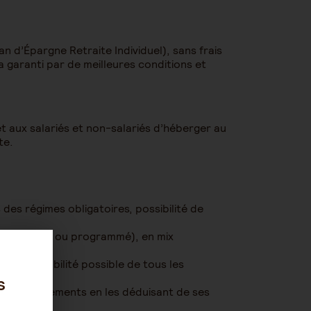
 d’Épargne Retraite Individuel), sans frais
 garanti par de meilleures conditions et
et aux salariés et non-salariés d’héberger au
te.
s des régimes obligatoires, possibilité de
tionné (libre ou programmé), en mix
(transférabilité possible de tous les
s
nt ses versements en les déduisant de ses