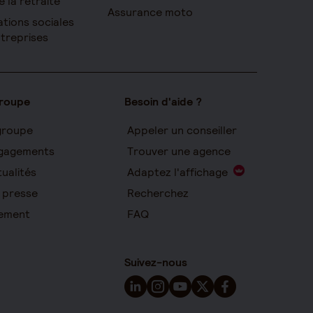
e la retraite
Assurance moto
ations sociales
ntreprises
groupe
Besoin d'aide ?
groupe
Appeler un conseiller
gagements
Trouver une agence
ualités
Adaptez l'affichage
 presse
Recherchez
ement
FAQ
Suivez-nous
Suivez-nous sur LinkedIn - Nouvelle 
Suivez-nous sur Instagram - Nou
Suivez-nous sur YouTube - 
Suivez-nous sur X - Nou
Suivez-nous sur Fa