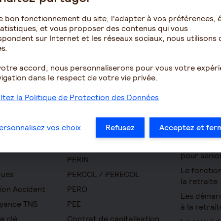
e bon fonctionnement du site, l'adapter à vos préférences, é
atistiques, et vous proposer des contenus qui vous
pondent sur Internet et les réseaux sociaux, nous utilisons 
s.
votre accord, nous personnaliserons pour vous votre expér
igation dans le respect de votre vie privée.
tez la Politique de Protection des Données
Épargne
Retraite
ersonnalisez vos choix
Refusez
Acceptez et fer
omie
Assurance vie
Résidence 
pour senio
PERIN
Le foncti
ques
PERCOL / PERECOL
la retraite
ion Accident
PERO
Les démar
yance TNS
PEE
à la retrait
e clé
Contrat de capitalisation