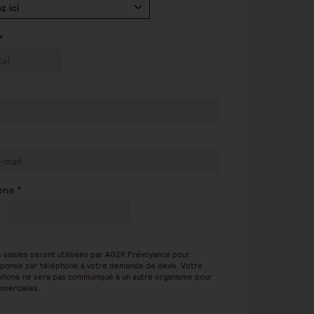
z ici
*
one *
s saisies seront utilisées par AG2R Prévoyance pour
ponse par téléphone à votre demande de devis. Votre
hone ne sera pas communiqué à un autre organisme pour
mmerciales.