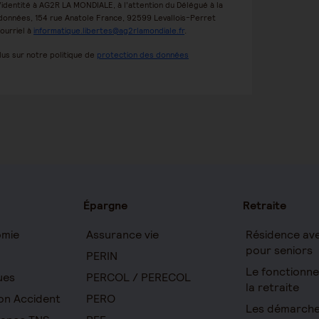
f d’identité à AG2R LA MONDIALE, à l’attention du Délégué à la
données, 154 rue Anatole France, 92599 Levallois-Perret
ourriel à
informatique.libertes@ag2rlamondiale.fr
.
lus sur notre politique de
protection des données
Épargne
Retraite
omie
Assurance vie
Résidence ave
pour seniors
PERIN
Le fonctionn
ues
PERCOL / PERECOL
la retraite
on Accident
PERO
Les démarche