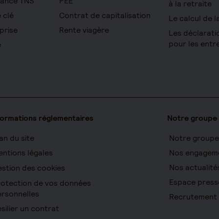
yance TNS
PEE
à la retraite
 clé
Contrat de capitalisation
Le calcul de l
prise
Rente viagère
Les déclarati
pour les entr
e
formations réglementaires
Notre groupe
an du site
Notre groupe
ntions légales
Nos engagem
Nos actualité
stion des cookies
Espace press
otection de vos données
rsonnelles
Recrutement
silier un contrat