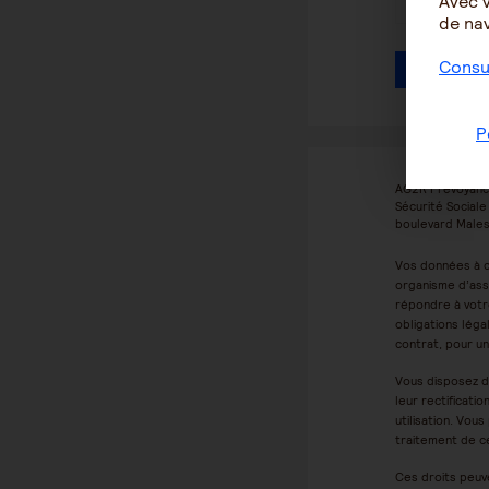
Avec 
de nav
Consul
Je demand
P
AG2R Prévoyance
Sécurité Social
boulevard Males
Vos données à c
organisme d’as
répondre à votr
obligations léga
contrat, pour u
Vous disposez d
leur rectificatio
utilisation. Vou
traitement de c
Ces droits peuv