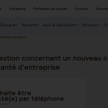
l
Entreprise
Profession de conseil
Courtier
Branch
Épargne
Retraite
Auto & Habitation
Services
Co
ntreprise sur mesure
estion concernant un nouveau c
anté d'entreprise
haite être
té(e) par téléphone
atoires