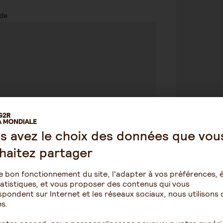
de
s avez le choix des données que vou
recevoir des informations relatives aux offres
ses du
Groupe AG2R LA MONDIALE et leurs
haitez partager
e bon fonctionnement du site, l'adapter à vos préférences, é
atistiques, et vous proposer des contenus qui vous
pondent sur Internet et les réseaux sociaux, nous utilisons 
s.
ication Anti-Robot
Clique ici pour vérifier