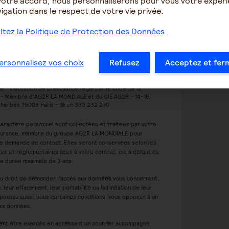
votre accord, nous personnaliserons pour vous votre expér
igation dans le respect de votre vie privée.
tez la Politique de Protection des Données
e à être recontacté
ersonnalisez vos choix
Refusez
Acceptez et fer
 - Institution de prévoyance régie par le code de la
e - Membre d’AG2R LA MONDIALE et du GIE AG2R - 14-16,
herbes 75008 Paris - Siren 333 232 270
aractère personnel sont collectées et traitées par votre
surance, membre du groupe AG2R LA MONDIALE pour
e demande de contact. Elles seront conservées selon les
les et réglementaires liées à votre contrat, ou, à défaut de
ne durée maximale de 3 ans.
u droit de demander l’accès aux données vous concernant,
n, leur effacement, leur portabilité ou la limitation de leur
s pouvez aussi, sous certaines conditions, vous opposer à un
es données.
ent être exercés en adressant un courrier accompagné