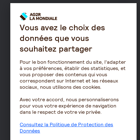
Résidence avec services
pour seniors
Le fonctionnement de
Vous avez le choix des
la retraite
données que vous
Les démarches de départ
à la retraite
souhaitez partager
Le calcul de la retraite
Pour le bon fonctionnement du site, l'adapter
Les déclarations sociales
à vos préférences, établir des statistiques, et
pour les entreprises
vous proposer des contenus qui vous
Assurances de biens
correspondent sur Internet et les réseaux
sociaux, nous utilisons des cookies.
Assurance auto
Avec votre accord, nous personnaliserons
Assurance habitation
pour vous votre expérience de navigation
Assurance propriétaire
dans le respect de votre vie privée.
non occupant
Consultez la Politique de Protection des
Assurance vélo
Données
Responsabilité civile Pro