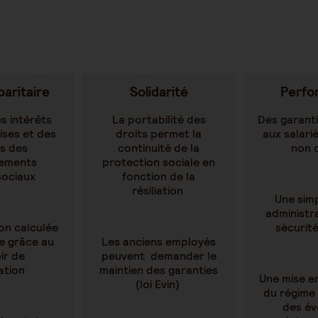
paritaire
Solidarité
Perfo
s intérêts
La portabilité des
Des garant
ises et des
droits permet la
aux salari
és des
continuité de la
non 
sements
protection sociale en
sociaux
fonction de la
résiliation
Une simp
administr
on calculée
sécurité
te grâce au
Les anciens employés
ir de
peuvent demander le
ation
maintien des garanties
Une mise e
(loi Evin)
du régime
des év