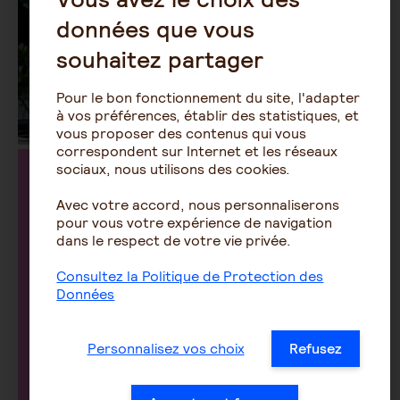
données que vous
souhaitez partager
Pour le bon fonctionnement du site, l'adapter
à vos préférences, établir des statistiques, et
vous proposer des contenus qui vous
correspondent sur Internet et les réseaux
sociaux, nous utilisons des cookies.
Nous vous
Avec votre accord, nous personnaliserons
accompagnons et vous
pour vous votre expérience de navigation
dans le respect de votre vie privée.
conseillons en cas de
Consultez la Politique de Protection des
difficultés
Données
Personnalisez vos choix
Refusez
Votre accord de branche vous permet
de bénéficier d’aides sociales