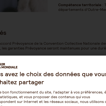
Compétence territoriale
: 
départements d’Outre-Me
iés
accord Prévoyance de la Convention Collective Nationale des 
l, les garanties Prévoyance seront maintenues pour une durée
en ligne, ses bénéficiaires en cas de décès
es cabinets et cliniques vétérinaires
ner vos proches fragilisés
s avez le choix des données que vou
haitez partager
ts et cliniques vétérinaires
e bon fonctionnement du site, l'adapter à vos préférences, é
atistiques, et vous proposer des contenus qui vous
rmes de cotisations et niveau de prestations négociées par l
pondent sur Internet et les réseaux sociaux, nous utilisons 