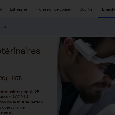
l
Entreprise
Profession de conseil
Courtier
Branch
iale
étérinaires
CC) :
1875
étérinaires depuis 25
ance
d’AG2R LA
es de la mutualisation
.
s objectifs de
général.