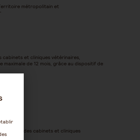
Territoire métropolitain et
r
cabinets et cliniques vétérinaires,
 maximale de 12 mois, grâce au dispositif de
s
tablir
a branche des cabinets et cliniques
des