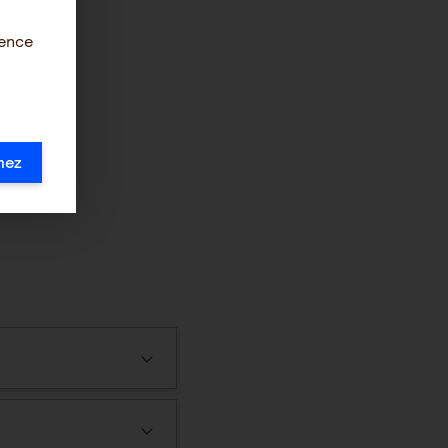
ience
mez