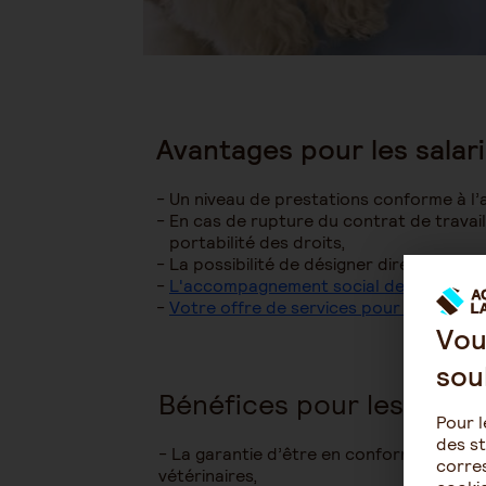
Avantages pour les salar
Un niveau de prestations conforme à l’
En cas de rupture du contrat de travai
portabilité des droits,
La possibilité de désigner directement 
L'accompagnement social des salariés d
Votre offre de services pour accompag
Vou
sou
Bénéfices pour les cabine
Pour l
des st
- La garantie d’être en conformité en te
corres
vétérinaires,