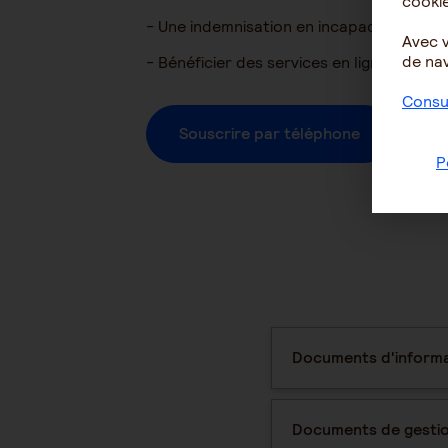
cookie
- Une indemnisation en incapacité de trav
Avec 
de nav
- Bénéficier des services en ligne pour 
Consul
Souscrire par téléphone
P
Documents d'informa
Documents de gesti