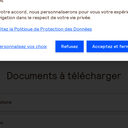
s.
ail dès le 4ème jour d’arrêt de travail,
votre accord, nous personnaliserons pour vous votre expér
igation dans le respect de votre vie privée.
gérer les demandes de prestations.
tez la Politique de Protection des Données
ersonnalisez vos choix
Refusez
Acceptez et fer
Documents à télécharger
tions
on