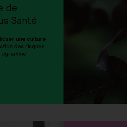
e de
us Santé
iser une culture
stion des risques.
 programme