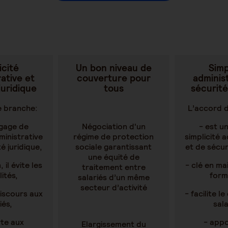
icité
Un bon niveau de
Simp
ative et
couverture pour
administ
juridique
tous
sécurité
e branche:
L’accord 
 gage de
Négociation d'un
- est u
ministrative
régime de protection
simplicité 
é juridique,
sociale garantissant
et de sécur
une équité de
 il évite les
- clé en mai
traitement entre
ités,
forma
salariés d’un même
secteur d’activité
 discours aux
- facilite l
iés,
sala
te aux
- appo
Elargissement du