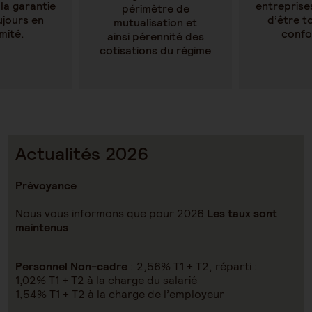
la garantie
entreprises
périmètre de
ujours en
d’être t
mutualisation et
mité.
confo
ainsi pérennité des
cotisations du régime
Actualités 2026
Prévoyance
Nous vous informons que pour 2026
Les taux sont
maintenus
Personnel Non-cadre
: 2,56% T1 + T2, réparti :
1,02% T1 + T2 à la charge du salarié
1,54% T1 + T2 à la charge de l’employeur