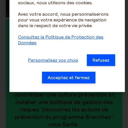
sociaux, nous utilisons des cookies.
Avec votre accord, nous personnaliserons
pour vous votre expérience de navigation
dans le respect de votre vie privée.
Bénéficiez du
Consultez la Politique de Protection des
programme de
Données
Prévention Branchez-
Personnalisez vos choix
Refusez
vous Santé
Acceptez et fermez
AG2R LA MONDIALE s’engage pour
concrétiser une culture prévention et
installer une politique de gestion des
risques. Découvrez les actions de
prévention du programme Branchez-
vous Santé.