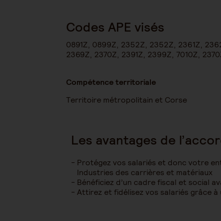
Codes APE visés
0891Z, 0899Z, 2352Z, 2352Z, 2361Z, 236
2369Z, 2370Z, 2391Z, 2399Z, 7010Z, 237
Compétence territoriale
Territoire métropolitain et Corse
Les avantages de l’accor
Protégez vos salariés et donc votre en
Industries des carrières et matériaux
Bénéficiez d’un cadre fiscal et social
Attirez et fidélisez vos salariés grâce