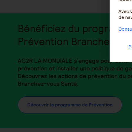
Avec 
de nav
Bénéficiez du programm
Consul
Prévention Branchez-vo
P
AG2R LA MONDIALE s’engage pour concrét
prévention et installer une politique de ge
Découvrez les actions de prévention du
Branchez-vous Santé.
Découvrir le programme de Prévention