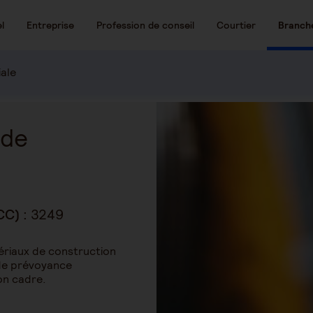
l
Entreprise
Profession de conseil
Courtier
Branch
iale
 de
CC) :
3249
ériaux de construction
 de prévoyance
on cadre.