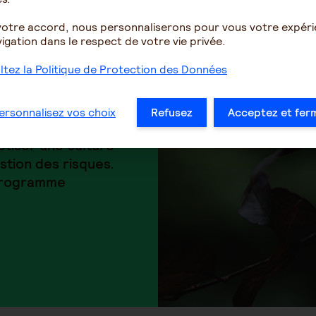
votre accord, nous personnaliserons pour vous votre expér
igation dans le respect de votre vie privée.
e de
tez la Politique de Protection des Données
us Santé
ersonnalisez vos choix
Refusez
Acceptez et fer
iser une culture
stion des risques.
 programme