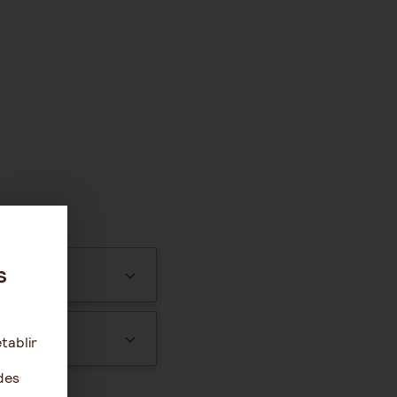
s
tablir
des