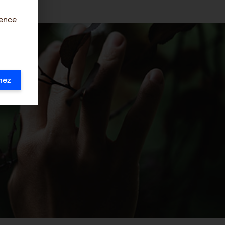
ience
mez