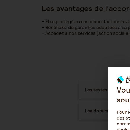
Les avantages de l’accor
Être protégé en cas d’accident de la vi
Bénéficiez de garanties adaptées à sa 
Accédez à nos services (action sociale
Vou
Les textes officiels
sou
Les documents pour l
Pour l
des st
corres
cookie