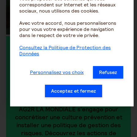
correspondent sur Internet et les réseaux
sociaux, nous utilisons des cookies.
Avec votre accord, nous personnaliserons
pour vous votre expérience de navigation
dans le respect de votre vie privée.
Bénéficiez du
Consultez la Politique de Protection des
Données
programme de
Personnalisez vos choix
Refusez
Prévention Branchez-
vous Santé
Acceptez et fermez
AG2R LA MONDIALE s’engage pour
concrétiser une culture prévention et
installer une politique de gestion des
risques. Découvrez les actions de