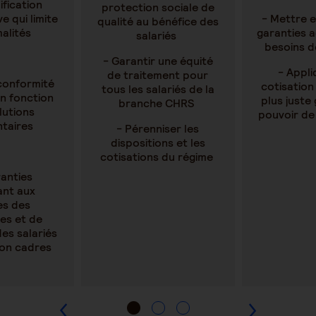
ification
protection sociale de
e qui limite
- Mettre 
qualité au bénéfice des
malités
garanties 
salariés
besoins d
- Garantir une équité
- Appl
de traitement pour
conformité
cotisation
tous les salariés de la
n fonction
plus juste
branche CHRS
lutions
pouvoir de
ntaires
- Pérenniser les
dispositions et les
cotisations du régime
anties
nt aux
es des
es et de
es salariés
non cadres