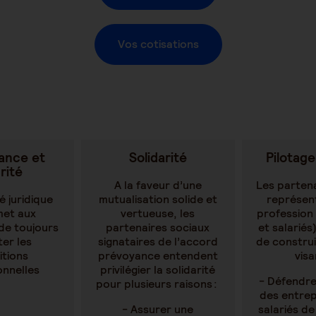
Vos cotisations
ance et
Solidarité
Pilotage
rité
A la faveur d’une
Les parten
é juridique
mutualisation solide et
représent
met aux
vertueuse, les
profession
de toujours
partenaires sociaux
et salarié
er les
signataires de l’accord
de constru
itions
prévoyance entendent
visa
onnelles
privilégier la solidarité
- Défendre
pour plusieurs raisons :
des entrep
- Assurer une
salariés d