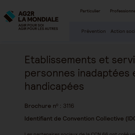
Particulier
Professionne
Prévention
Action soc
Etablissements et serv
personnes inadaptées 
handicapées
Brochure nº :
3116
Identifiant de Convention Collective (ID
Les partenaires sociaux de la CCN 66 ont créé un