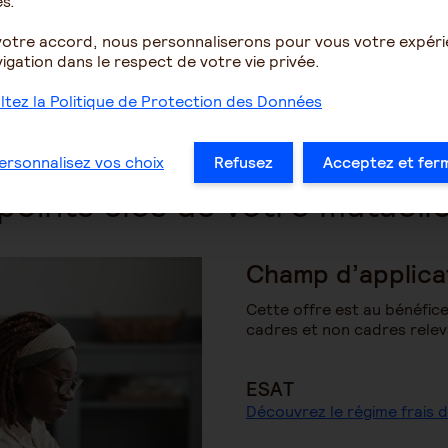
s.
votre accord, nous personnaliserons pour vous votre expér
igation dans le respect de votre vie privée.
tez la Politique de Protection des Données
otidien le modèle associatif 
 fragiles, au service d’une s
ersonnalisez vos choix
Refusez
Acceptez et fer
points clés de votre mutuell
Champ d’applica
Cette offre est au bénéfic
cadres et non cadres relev
ESAT
Découvrez le régime frais 