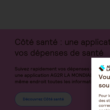
Côté santé : une applica
vos dépenses de santé
Suivez rapidement vos dépenses de santé
une application AG2R LA MONDIALE. Elle 
Vou
même endroit toutes les informations liées
sou
Pour l
Découvrez Côté santé
des st
corres