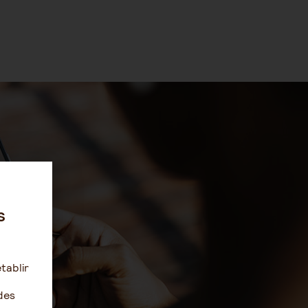
s
tablir
des