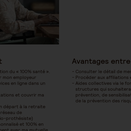
t
Avantages entre
ation du « 100% santé ».
Consulter le détail de me
ar mon employeur
Procéder aux affiliations
vices en ligne dans un
Aides collectives via le fo
structures qui souhaitera
ations et couvrir ma
prévention, de sensibilis
de la prévention des risq
 départ à la retraite
e réseau de
io-prothésiste)
sonnalisé et 100% en
ement avec ma mutuelle