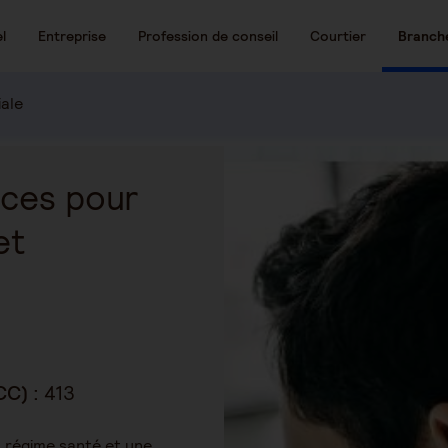
l
Entreprise
Profession de conseil
Courtier
Branch
iale
ices pour
et
CC) :
413
 régime santé et une