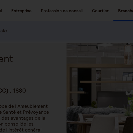
l
Entreprise
Profession de conseil
Courtier
Branch
iale
ent
CC) :
1880
goce de l’Ameublement
 de Santé et Prévoyance
 des avantages de la
on consolide les
 de l’intérêt général.