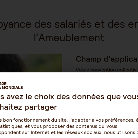
évoyance des salariés et des 
l’Ameublement
Champ d’applica
Votre convention collective
et les employeurs dont l’ac
principale est référencée 
d’activités Française ( NAF
s avez le choix des données que vou
haitez partager
Code APE visés:
759A (ex 5
4759A 4759B (ex 524J) , 46
4615Z (ex 511J), 5210B (ex 
e bon fonctionnement du site, l'adapter à vos préférences, é
714B)
atistiques, et vous proposer des contenus qui vous
pondent sur Internet et les réseaux sociaux, nous utilisons 