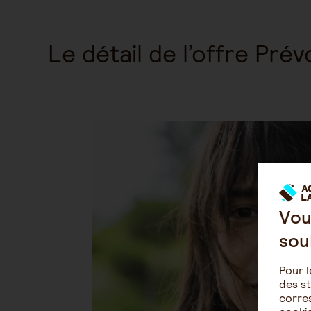
Le détail de l’offre Pr
Vou
sou
Pour l
des st
corres