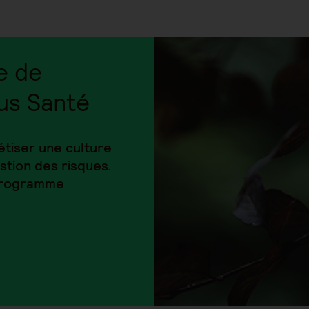
e de
us Santé
iser une culture
stion des risques.
 programme