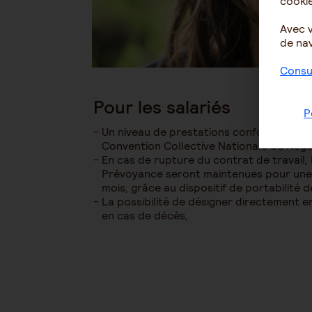
cookie
Avec 
de nav
Consul
Pour les salariés
P
Un niveau de prestations conforme à l’a
Convention Collective Nationale du Nég
En cas de rupture du contrat de travail, 
Prévoyance seront maintenues pour une
mois, grâce au dispositif de portabilité d
La possibilité de désigner directement en
en cas de décès,