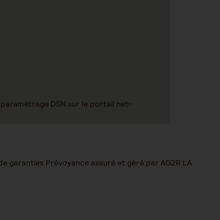
 paramétrage DSN sur le portail net-
 de garanties Prévoyance assuré et géré par AG2R LA