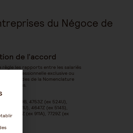
entreprises du Négoce de
tion de l’accord
 règle les rapports entre les salariés
tivité professionnelle exclusive ou
sous les codes de la Nomenclature
) ci-dessous.
s
24H), 4759B, 4753Z (ex 524U),
19A (ex 511U), 4647Z (ex 514S),
631E), 9411Z (ex 911A), 7729Z (ex
tablir
des