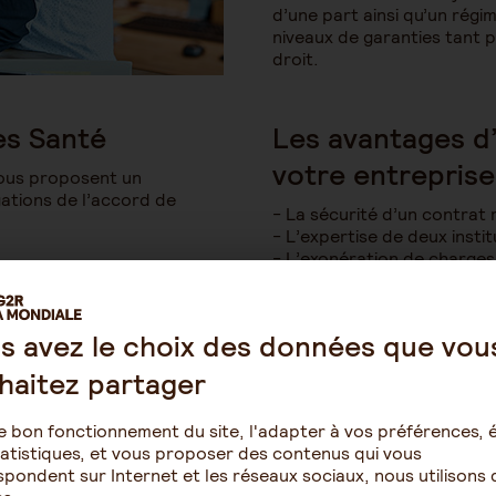
d’une part ainsi qu’un régi
niveaux de garanties tant p
droit.
es Santé
Les avantages d’
votre entreprise
ous proposent un
ations de l’accord de
La sécurité d’un contrat
L’expertise de deux insti
L’exonération de charges f
patronale.
que Intérimaires Santé.
Une vaste gamme de servic
démarches.
s avez le choix des données que vou
haitez partager
res Santé pour vos salariés intérima
e bon fonctionnement du site, l'adapter à vos préférences, é
atistiques, et vous proposer des contenus qui vous
pondent sur Internet et les réseaux sociaux, nous utilisons 
améliorer son niveau de garantie de façon individuelle et facul