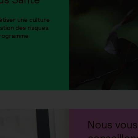
iser une culture
stion des risques.
 programme
Nous vous