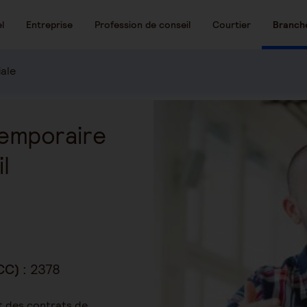
l
Entreprise
Profession de conseil
Courtier
Branch
iale
temporaire
l
CC) :
2378
 des contrats de