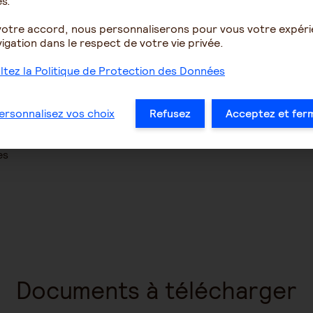
s.
re pendant deux mois après la fin de chaque mission et jusq
bénéficier de tarifs préférentiels et de services (8 000 prof
votre accord, nous personnaliserons pour vous votre expér
igation dans le respect de votre vie privée.
tez la Politique de Protection des Données
space entreprise
ersonnalisez vos choix
Refusez
Acceptez et fer
res
Documents à télécharger