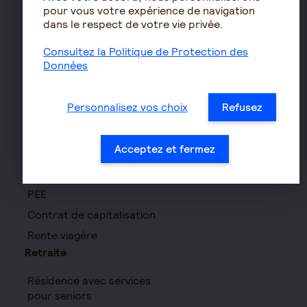
Assurance prévoyance TNS
pour vous votre expérience de navigation
dans le respect de votre vie privée.
Assurance homme clé
Prévoyance entreprise
Consultez la Politique de Protection des
Données
Prévoyance cadre
Épargne
Personnalisez vos choix
Refusez
Assurance vie
PERIN
Acceptez et fermez
PERCOL / PERECOL
PERO
PEE
Contrat de capitalisation
Rente viagère
Retraite
Résidence avec services
pour seniors