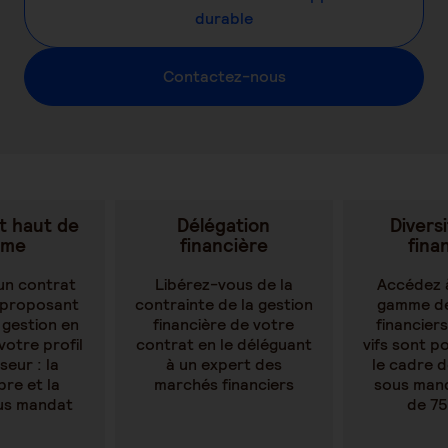
durable
Contactez-nous
t haut de
Délégation
Diversi
mme
financière
fina
un contrat
Libérez-vous de la
Accédez 
 proposant
contrainte de la gestion
gamme de
gestion en
financière de votre
financiers
votre profil
contrat en le déléguant
vifs sont p
seur : la
à un expert des
le cadre d
bre et la
marchés financiers
sous mand
us mandat
de 75