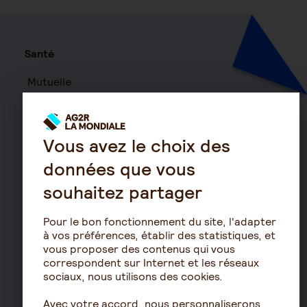
Santé
Mutuelle
Mutuelle Hospitalisation
Mutuelle TNS
Vous avez le choix des
Mutuelle Entreprise
Haut d
Surcomplémentaire
données que vous
Mutuelle non responsable
souhaitez partager
Prévoyance
Pour le bon fonctionnement du site, l'adapter
Assurance autonomie
à vos préférences, établir des statistiques, et
vous proposer des contenus qui vous
Assurance décès
correspondent sur Internet et les réseaux
Assurance obsèques
sociaux, nous utilisons des cookies.
Garantie Protection Accident
Avec votre accord, nous personnaliserons