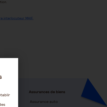
tion.
re interlocuteur MAIF.
s
Assurances de biens
tablir
c services
Assurance auto
des