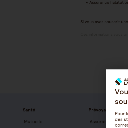
« Assurance habitation
Si vous avez souscrit un
Ces informations vous ont
Vou
sou
Santé
Prévoyance
Pour l
des st
Mutuelle
Assurance auton
corres