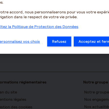
PERIN
s.
Le fonctionn
ues
PERCOL / PERECOL
votre accord, nous personnaliserons pour vous votre expér
la retraite
on Accident
PERO
igation dans le respect de votre vie privée.
Les démarche
yance TNS
PEE
à la retraite
tez la Politique de Protection des Données
 clé
Contrat de capitalisation
Le calcul de l
prise
Rente viagère
Les déclarati
ersonnalisez vos choix
Refusez
Acceptez et fer
pour les entr
e
formations réglementaires
Notre groupe
an du site
Notre groupe
ntions légales
Nos engagem
Nos actualité
stion des cookies