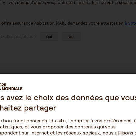
 » : vos codes d’accès vous ont été transmis lors de votre souscrip
e offre assurance habitation MAIF, demandez votre attestation
à vot
-elles été utiles ?
Oui
Non
s avez le choix des données que vou
haitez partager
Épargne
Retraite
e bon fonctionnement du site, l'adapter à vos préférences, é
atistiques, et vous proposer des contenus qui vous
omie
Assurance vie
Résidence ave
pondent sur Internet et les réseaux sociaux, nous utilisons 
pour seniors