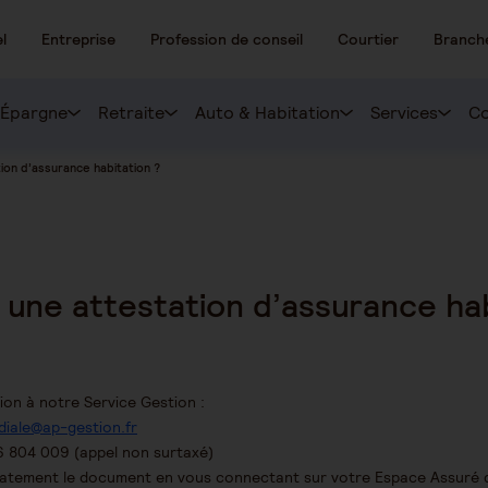
l
Entreprise
Profession de conseil
Courtier
Branch
Épargne
Retraite
Auto & Habitation
Services
Co
on d’assurance habitation ?
une attestation d’assurance hab
on à notre Service Gestion :
iale@ap-gestion.fr
 804 009 (appel non surtaxé)
atement le document en vous connectant sur votre Espace Assuré d