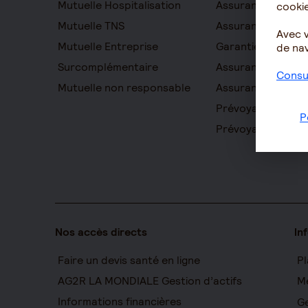
Mutuelle Hospitalisation
Assurance décès
cookie
Mutuelle TNS
Assurance obsèq
Avec 
Mutuelle Entreprise
Garantie Protecti
de nav
Surcomplémentaire
Assurance prévo
Consul
Mutuelle non responsable
Assurance homme
Prévoyance entre
P
Prévoyance cadr
Nos accès directs
In
Faire un devis santé en ligne
Pl
AG2R LA MONDIALE Gestion d’actifs
Me
Informations financières
Ge