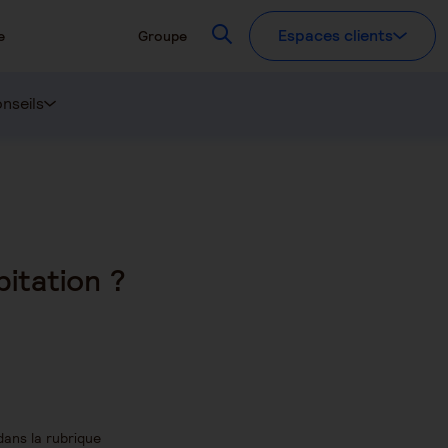
Recherchez
Espaces clients
e
Groupe
nseils
itation ?
ans la rubrique