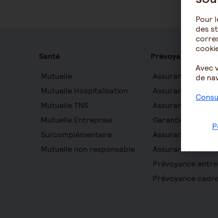
Pour l
des st
corres
cookie
Santé
Prévoyance
Avec 
Mutuelle
Assurance auton
de nav
Mutuelle Hospitalisation
Assurance décès
Consul
Mutuelle TNS
Assurance obsèq
Mutuelle Entreprise
Garantie Protecti
P
Surcomplémentaire
Assurance prévo
Mutuelle non responsable
Assurance homme
Prévoyance entre
Prévoyance cadr