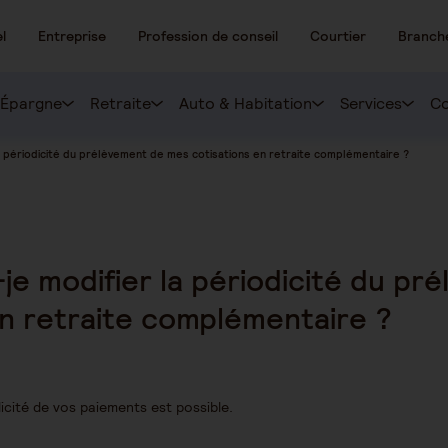
l
Entreprise
Profession de conseil
Courtier
Branch
Épargne
Retraite
Auto & Habitation
Services
Co
la périodicité du prélèvement de mes cotisations en retraite complémentaire ?
-je modifier la périodicité du p
en retraite complémentaire ?
cité de vos paiements est possible.