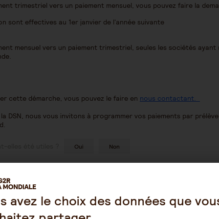
ent trimestriel vers un paiement mensuel, vous pouvez faire la de
on sont effectives au 1er janvier de l'année suivante
nt mensuel vers un paiement trimestriel, seules les sociétés ayant 
nde.
uer cette démarche, vous pouvez le faire en
nous contactant.
e la DSN, nous vous invitons à programmer vos paiements par prélève
d.
-elles été utiles ?
Oui
Non
s avez le choix des données que vou
haitez partager