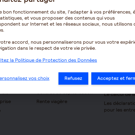
e bon fonctionnement du site, l'adapter à vos préférences, é
atistiques, et vous proposer des contenus qui vous
pondent sur Internet et les réseaux sociaux, nous utilisons 
s.
Épargne
Retraite
votre accord, nous personnaliserons pour vous votre expér
omie
Assurance vie
Résidence ave
igation dans le respect de votre vie privée.
pour seniors
PERIN
tez la Politique de Protection des Données
Le fonctionn
ues
PERCOL / PERECOL
la retraite
on Accident
PERO
ersonnalisez vos choix
Refusez
Acceptez et fer
Les démarche
yance TNS
PEE
à la retraite
 clé
Contrat de capitalisation
Le calcul de l
prise
Rente viagère
Les déclarati
pour les entr
e