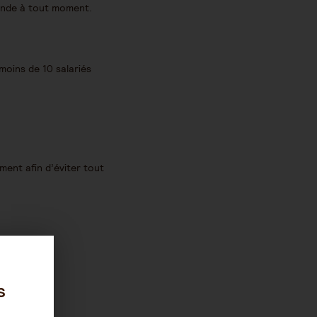
mande à tout moment.
moins de 10 salariés
ment afin d’éviter tout
s