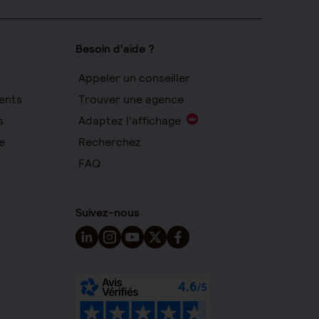
Besoin d'aide ?
Appeler un conseiller
ents
Trouver une agence
s
Adaptez l'affichage
e
Recherchez
FAQ
Suivez-nous
Suivez-nous sur LinkedIn - Nouvelle fenêtre
Suivez-nous sur Instagram - Nouvelle fen
Suivez-nous sur YouTube - Nouvelle 
Suivez-nous sur X - Nouvelle fen
Suivez-nous sur Facebook - 