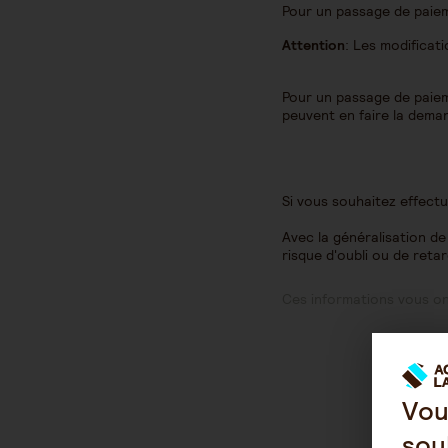
Pour un passage de paiem
Attention
: Les modificati
Pour un passage de paieme
peuvent en faire la dema
Si vous souhaitez effect
Avec la généralisation d
risque d'oubli ou de retar
Ces informations vous ont
Vou
sou