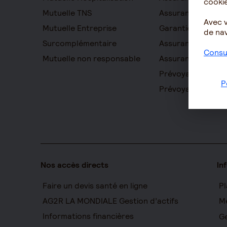
cookie
Mutuelle TNS
Assurance obsèq
Avec 
Mutuelle Entreprise
Garantie Protecti
de nav
Surcomplémentaire
Assurance prévo
Consul
Mutuelle non responsable
Assurance homme
Prévoyance entre
P
Prévoyance cadr
Nos accès directs
In
Faire un devis santé en ligne
Pl
AG2R LA MONDIALE Gestion d’actifs
Me
Informations financières
Ge