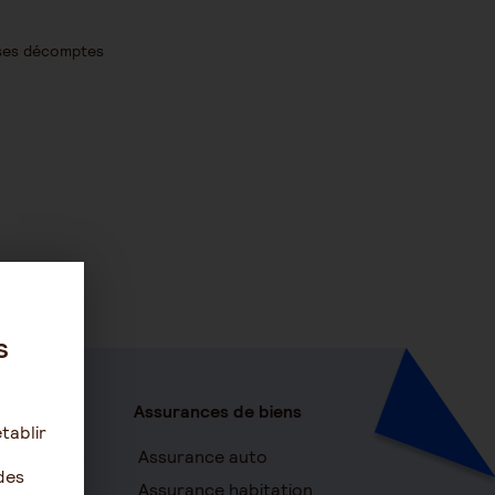
 ses décomptes
s
Assurances de biens
tablir
c services
Assurance auto
des
Assurance habitation