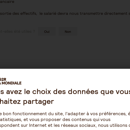
bancaire
sortie des effectifs, le salarié devra nous transmettre directement
-elles été utiles ?
Oui
Non
s avez le choix des données que vou
haitez partager
Épargne
Retraite
e bon fonctionnement du site, l'adapter à vos préférences, é
atistiques, et vous proposer des contenus qui vous
omie
Assurance vie
Résidence ave
pondent sur Internet et les réseaux sociaux, nous utilisons 
pour seniors
PERIN