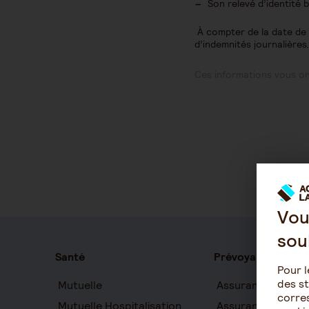
Son relevé d’identité 
À compter de la date de 
d’indemnités journalières.
Ces informations vous ont
Vou
sou
Santé
Prévoyance
Pour l
des st
Mutuelle
Assurance auton
corres
Mutuelle Hospitalisation
Assurance décès