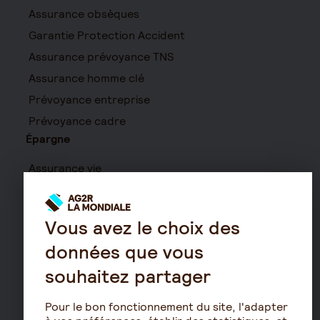
Assurance obsèques
Garantie Protection Accident
Assurance prévoyance TNS
Assurance homme clé
Prévoyance entreprise
Prévoyance cadre
Épargne
Assurance vie
PERIN
PERCOL / PERECOL
Vous avez le choix des
PERO
données que vous
PEE
souhaitez partager
Contrat de capitalisation
Rente viagère
Pour le bon fonctionnement du site, l'adapter
Retraite