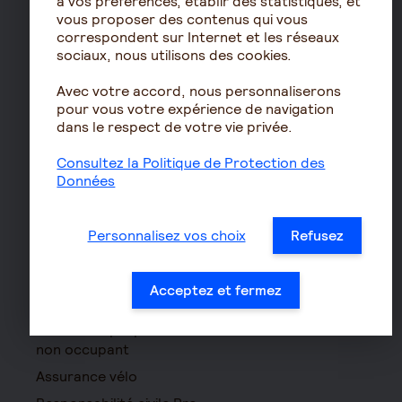
à vos préférences, établir des statistiques, et
vous proposer des contenus qui vous
Résidence avec services
correspondent sur Internet et les réseaux
pour seniors
sociaux, nous utilisons des cookies.
Le fonctionnement de
Avec votre accord, nous personnaliserons
la retraite
pour vous votre expérience de navigation
Les démarches de départ
dans le respect de votre vie privée.
à la retraite
Consultez la Politique de Protection des
Le calcul de la retraite
Données
Les déclarations sociales
pour les entreprises
Personnalisez vos choix
Refusez
Assurances de biens
Assurance auto
Acceptez et fermez
Assurance habitation
Assurance propriétaire
non occupant
Assurance vélo