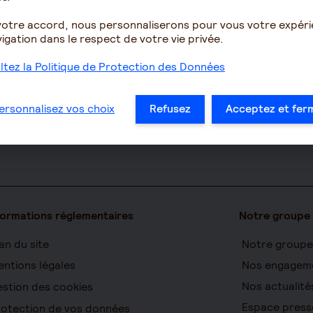
Le fonctionn
ues
PERCOL / PERECOL
la retraite
votre accord, nous personnaliserons pour vous votre expér
on Accident
PERO
Les démarche
igation dans le respect de votre vie privée.
yance TNS
PEE
à la retraite
tez la Politique de Protection des Données
 clé
Contrat de capitalisation
Le calcul de l
prise
Rente viagère
Les déclarati
ersonnalisez vos choix
Refusez
Acceptez et fer
pour les entr
e
formations réglementaires
Notre groupe
an du site
Notre groupe
ntions légales
Nos engagem
Nos actualité
stion des cookies
Espace press
otection de vos données