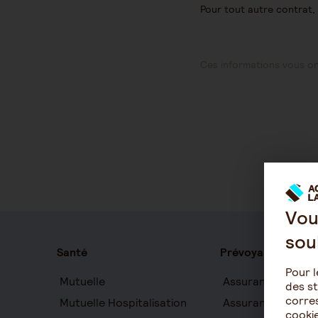
Pour tout autre contrat,
Ces informations vous ont
Vou
sou
Santé
Prévoyance
Pour l
Mutuelle
Assurance auton
des st
corres
Mutuelle Hospitalisation
Assurance décès
cookie