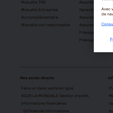
Mutuelle TNS
Assurance obsèq
Avec 
Mutuelle Entreprise
Garantie Protecti
de nav
Surcomplémentaire
Assurance prévo
Consul
Mutuelle non responsable
Assurance homme
Prévoyance entre
P
Prévoyance cadr
Nos accès directs
In
Faire un devis santé en ligne
Pl
AG2R LA MONDIALE Gestion d’actifs
Me
Informations financières
Ge
Financial informations
Pr