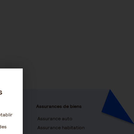
s
Assurances de biens
tablir
c services
Assurance auto
des
Assurance habitation