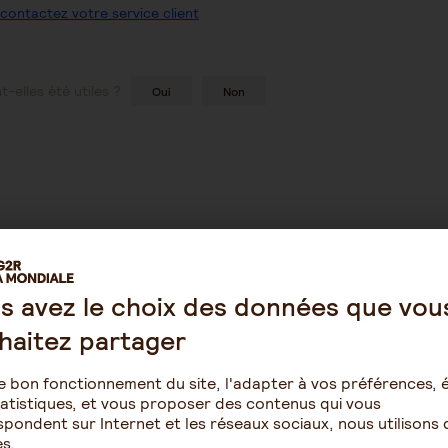
contactez votre service client
-elles été utiles ?
Oui
Non
s avez le choix des données que vou
haitez partager
Épargne
Retraite
e bon fonctionnement du site, l'adapter à vos préférences, é
omie
Assurance vie
Résidence ave
atistiques, et vous proposer des contenus qui vous
pour seniors
pondent sur Internet et les réseaux sociaux, nous utilisons 
PERIN
s.