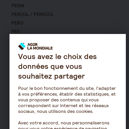
PERIN
PERCOL / PERECOL
PERO
PEE
Contrat de capitalisation
Rente viagère
Vous avez le choix des
Retraite
données que vous
Résidence avec services
pour seniors
souhaitez partager
Le fonctionnement de
Pour le bon fonctionnement du site, l'adapter
la retraite
à vos préférences, établir des statistiques, et
Les démarches de départ
vous proposer des contenus qui vous
à la retraite
correspondent sur Internet et les réseaux
sociaux, nous utilisons des cookies.
Le calcul de la retraite
Les déclarations sociales
Avec votre accord, nous personnaliserons
pour les entreprises
pour vous votre expérience de navigation