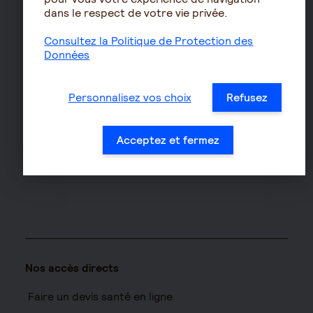
dans le respect de votre vie privée.
Assurances de biens
Consultez la Politique de Protection des
Assurance auto
Données
Assurance habitation
Assurance propriétaire
Personnalisez vos choix
Refusez
non occupant
Assurance vélo
Acceptez et fermez
Responsabilité civile Pro
Assurance moto
Nos accès directs
Faire un devis santé en ligne