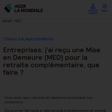
ESPACES
MENU
CLIENTS
Accueil
FAQ
Entreprises: j'ai reçu une Mise en Demeure (MED) pour la retraite complémentaire,
que faire ?
< Retour à la page précédente
Entreprises: j'ai reçu une Mise
en Demeure (MED) pour la
retraite complémentaire, que
faire ?
Vous avez reçu une mise en demeure concernant vos
cotisations.
Ce courrier fait suite à celui envoyé précédemment et nommé