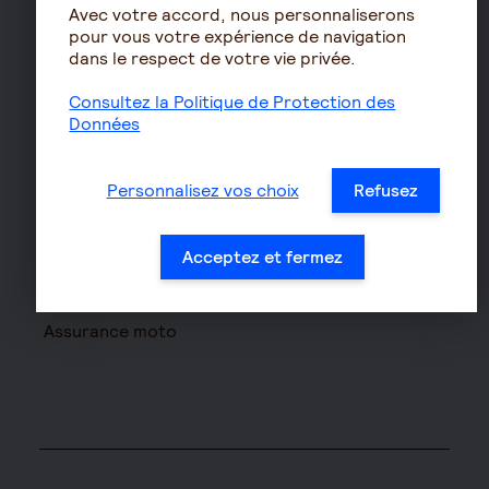
Le calcul de la retraite
Avec votre accord, nous personnaliserons
pour vous votre expérience de navigation
Les déclarations sociales
dans le respect de votre vie privée.
pour les entreprises
Assurances de biens
Consultez la Politique de Protection des
Données
Assurance auto
Assurance habitation
Personnalisez vos choix
Refusez
Assurance propriétaire
non occupant
Acceptez et fermez
Assurance vélo
Responsabilité civile Pro
Assurance moto