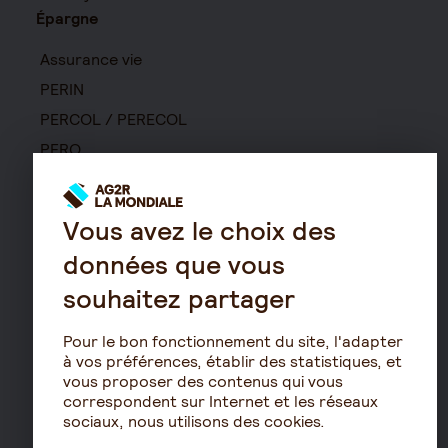
Épargne
Assurance vie
PERIN
PERCOL / PERECOL
PERO
PEE
Contrat de capitalisation
Vous avez le choix des
Rente viagère
données que vous
Retraite
souhaitez partager
Résidence avec services
pour seniors
Pour le bon fonctionnement du site, l'adapter
Le fonctionnement de
à vos préférences, établir des statistiques, et
la retraite
vous proposer des contenus qui vous
correspondent sur Internet et les réseaux
Les démarches de départ
sociaux, nous utilisons des cookies.
à la retraite