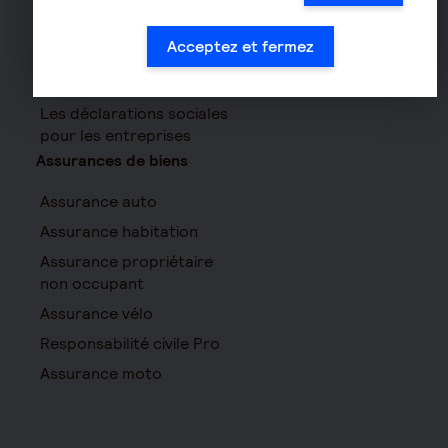
la retraite
Les démarches de départ
Acceptez et fermez
à la retraite
Le calcul de la retraite
Les déclarations sociales
pour les entreprises
Assurances de biens
Assurance auto
Assurance habitation
Assurance propriétaire
non occupant
Assurance vélo
Responsabilité civile Pro
Assurance moto