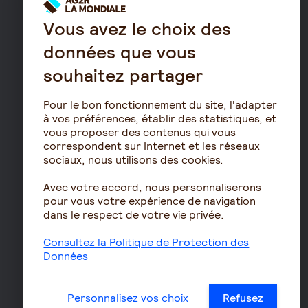
Assurance homme clé
Prévoyance entreprise
Vous avez le choix des
Prévoyance cadre
données que vous
Épargne
souhaitez partager
Assurance vie
Pour le bon fonctionnement du site, l'adapter
PERIN
à vos préférences, établir des statistiques, et
PERCOL / PERECOL
vous proposer des contenus qui vous
correspondent sur Internet et les réseaux
PERO
sociaux, nous utilisons des cookies.
PEE
Avec votre accord, nous personnaliserons
Contrat de capitalisation
pour vous votre expérience de navigation
Rente viagère
dans le respect de votre vie privée.
Retraite
Consultez la Politique de Protection des
Données
Résidence avec services
pour seniors
Le fonctionnement de
Personnalisez vos choix
Refusez