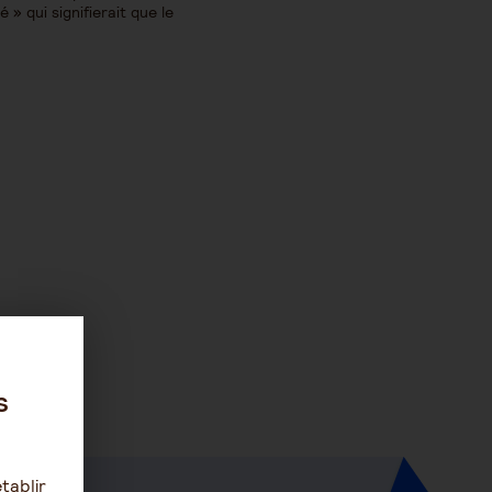
 » qui signifierait que le
s
tablir