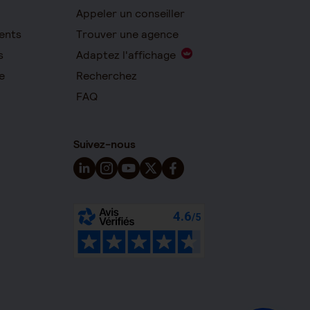
Appeler un conseiller
ents
Trouver une agence
s
Adaptez l'affichage
e
Recherchez
FAQ
Suivez-nous
Suivez-nous sur LinkedIn - Nouvelle fenêtre
Suivez-nous sur Instagram - Nouvelle fen
Suivez-nous sur YouTube - Nouvelle 
Suivez-nous sur X - Nouvelle fen
Suivez-nous sur Facebook - 