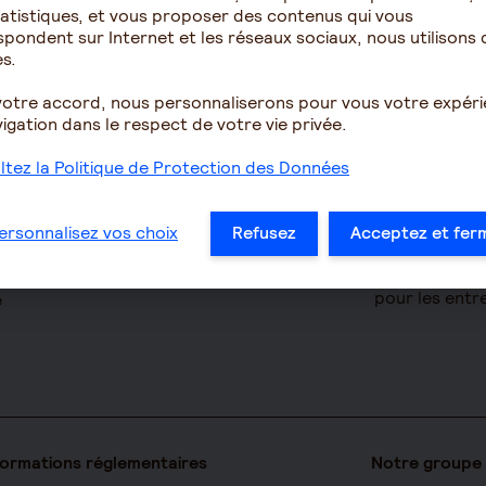
atistiques, et vous proposer des contenus qui vous
Épargne
Retraite
pondent sur Internet et les réseaux sociaux, nous utilisons 
s.
omie
Assurance vie
Résidence ave
pour seniors
votre accord, nous personnaliserons pour vous votre expér
PERIN
igation dans le respect de votre vie privée.
Le fonctionn
ues
PERCOL / PERECOL
la retraite
tez la Politique de Protection des Données
on Accident
PERO
Les démarche
yance TNS
PEE
à la retraite
ersonnalisez vos choix
Refusez
Acceptez et fer
 clé
Contrat de capitalisation
Le calcul de l
prise
Rente viagère
Les déclarati
pour les entr
e
formations réglementaires
Notre groupe