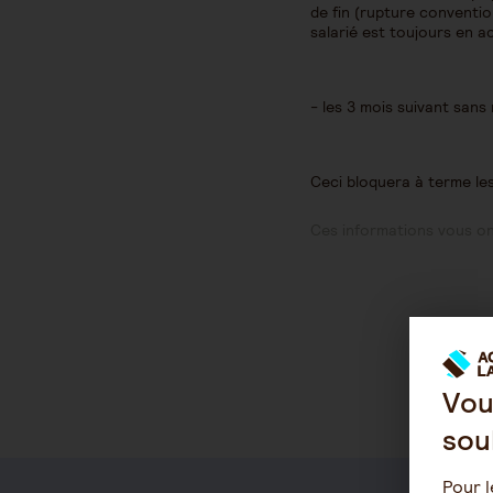
de fin (rupture convention
salarié est toujours en act
- les 3 mois suivant sans 
Ceci bloquera à terme le
Ces informations vous ont
Vou
sou
Pour l