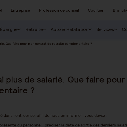
l
Entreprise
Profession de conseil
Courtier
Branch
Épargne
Retraite
Auto & Habitation
Services
Co
larié. Que faire pour mon contrat de retraite complémentaire ?
ai plus de salarié. Que faire po
entaire ?
ié dans l'entreprise, afin de nous en informer vous devez :
présente du personnel : préciser la date de sortie des derniers salari