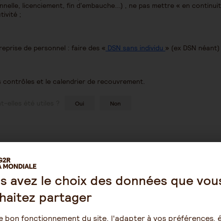
nelle, licenciement, fin d'embauche...) , ne pas mettre « en continuité
ivité ;
reprise de personnel : faire des «
DSN sans individu
» (ex DSN néant)
s contrôles et le calendrier de recouvrement.
-elles été utiles ?
Oui
Non
s avez le choix des données que vou
haitez partager
e bon fonctionnement du site, l'adapter à vos préférences, é