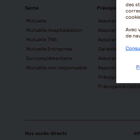
des st
Santé
Prévoyance
corres
cookie
Mutuelle
Assurance auton
Avec 
Mutuelle Hospitalisation
Assurance décès
de nav
Mutuelle TNS
Assurance obsèq
Consul
Mutuelle Entreprise
Garantie Protecti
Surcomplémentaire
Assurance prévo
P
Mutuelle non responsable
Assurance homme
Prévoyance entre
Prévoyance cadr
Nos accès directs
In