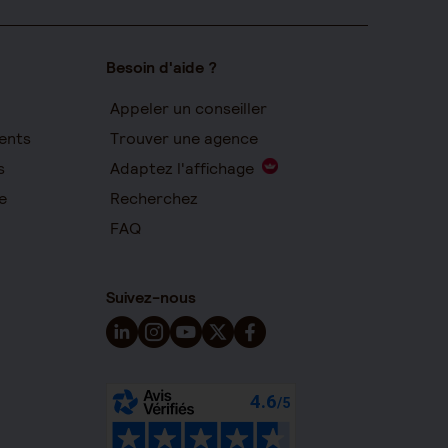
Besoin d'aide ?
Appeler un conseiller
ents
Trouver une agence
s
Adaptez l'affichage
e
Recherchez
FAQ
Suivez-nous
Suivez-nous sur LinkedIn - Nouvelle fenêtre
Suivez-nous sur Instagram - Nouvelle fen
Suivez-nous sur YouTube - Nouvelle 
Suivez-nous sur X - Nouvelle fen
Suivez-nous sur Facebook - 