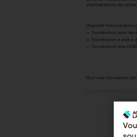
d’exonérations de cotisat
Dispositif d’exonération 
Exonération pour les 
Exonération « aide à d
Exonération dite LO
Pour une information dét
Ces informations vous ont
Vou
sou