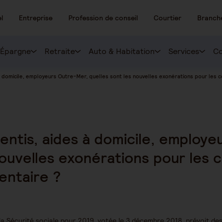
l
Entreprise
Profession de conseil
Courtier
Branch
Épargne
Retraite
Auto & Habitation
Services
Co
à domicile, employeurs Outre-Mer, quelles sont les nouvelles exonérations pour les 
entis, aides à domicile, employ
nouvelles exonérations pour les c
entaire ?
la Sécurité sociale pour 2019, votée le 3 décembre 2018, prévoit des 