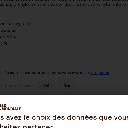
ions patronales ou salariales étendus à la retraite complémentaire.
pour les apprentis:
apprentis
omicile »
DEOM
aillée sur ces exonérations, nous vous invitons à
cliquer ici
-elles été utiles ?
Oui
Non
s avez le choix des données que vou
haitez partager