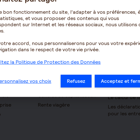
e bon fonctionnement du site, l'adapter à vos préférences, é
atistiques, et vous proposer des contenus qui vous
pondent sur Internet et les réseaux sociaux, nous utilisons 
s.
Épargne
Retraite
votre accord, nous personnaliserons pour vous votre expér
omie
Assurance vie
Résidence ave
igation dans le respect de votre vie privée.
pour seniors
PERIN
tez la Politique de Protection des Données
Le fonctionn
ues
PERCOL / PERECOL
la retraite
on Accident
PERO
ersonnalisez vos choix
Refusez
Acceptez et fer
Les démarche
yance TNS
PEE
à la retraite
 clé
Contrat de capitalisation
Le calcul de l
prise
Rente viagère
Les déclarati
pour les entr
e