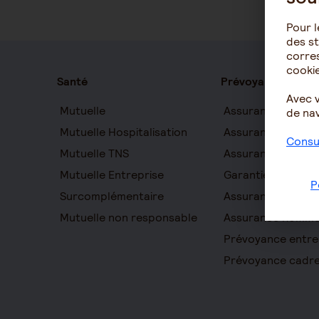
Pour l
des st
corres
cookie
Santé
Prévoyance
Avec 
Mutuelle
Assurance auton
de nav
Mutuelle Hospitalisation
Assurance décès
Consul
Mutuelle TNS
Assurance obsèq
Mutuelle Entreprise
Garantie Protecti
P
Surcomplémentaire
Assurance prévo
Mutuelle non responsable
Assurance homme
Prévoyance entre
Prévoyance cadr